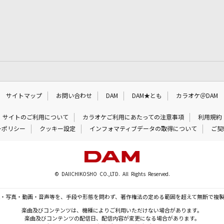
サイトマップ
お問い合わせ
DAM
DAM★とも
カラオケ＠DAM
サイトのご利用について
カラオケご利用にあたっての注意事項
利用規約
ーポリシー
クッキー設定
インフォマティブデータの取得について
ご契
© DAIICHIKOSHO CO.,LTD. All Rights Reserved.
・写真・動画・音声等を、手段や形態を問わず、著作権法の定める範囲を超えて無断で複
楽曲及びコンテンツは、機種によりご利用いただけない場合があります。
楽曲及びコンテンツの配信日、配信内容が変更になる場合があります。