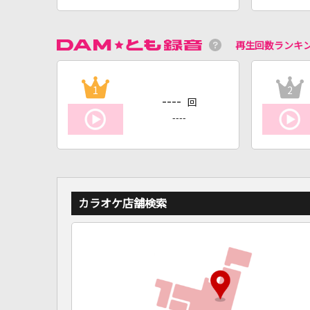
再生回数ランキ
1
2
----
回
----
カラオケ店舗検索