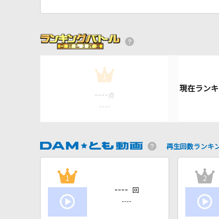
1
----
点
----
再生回数ランキ
1
2
----
回
----