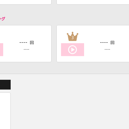
ング
3
----
----
回
回
----
----