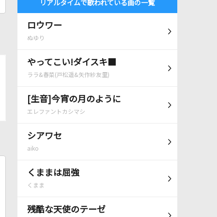
リアルタイムで歌われている曲の一覧
ロウワー
ぬゆり
やってこい!ダイスキ■
ララ&春菜(戸松遥&矢作紗友里)
[生音]今宵の月のように
エレファントカシマシ
シアワセ
aiko
くままは屈強
くまま
残酷な天使のテーゼ