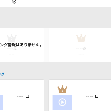
2
3
----
----
点
点
----
----
ング
3
----
----
回
回
----
----