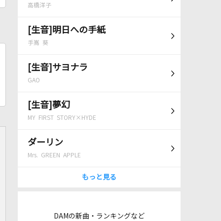
高橋洋子
[生音]明日への手紙
手嶌 葵
[生音]サヨナラ
GAO
[生音]夢幻
MY FIRST STORY×HYDE
ダーリン
Mrs. GREEN APPLE
もっと見る
DAMの新曲・ランキングなど