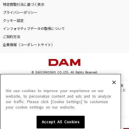
特定商取引法に基づく表示
プライバシーポリシー
クッキー設定
インフォマティブデータの取得について
ご契約方法
企業情報（コーポレートサイト）
© DAIICHIKOSHO CO.,LTD. All Rights Reserved.
このサイトに掲載されている一切の文章・画像・写真・動画・音声等を、手段や形態
を問わず、著作権法の定める範囲を超えて無断で複製、転載、ファイル化などすること
We use cookies to improve your experience on our
を禁じます。
website, to personalize content and ads and to analyze
our traffic. Please click [Cookie Settings] to customize
楽曲及びコンテンツは、機種によりご利用いただけない場合があります。
your cookie settings on our website.
楽曲及びコンテンツの配信日、配信内容が変更になる場合があります。
楽曲によりMYリスト保存ができない場合があります。
Accept All Cookies
JASRAC許諾番号
6602250213Y31015 6602250112Y38026 6602250240Y31015