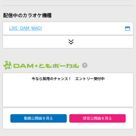
[生音]君がいるだけで
米米CLUB
配信中のカラオケ機種
After The Thrill Is Gone [アフター・ザ・スリ
LIVE DAM WAO!
ル・イズ・ゴーン]
Eagles
Lemon
米津玄師
2026年8月度
[生音]愛のレンタル
今なら採用のチャンス！ エントリー受付中
マカロニえんぴつ
謝肉祭
山口百恵
DAM★ともボーカルエントリーランキング
動画公開曲を見る
録音公開曲を見る
奏(かなで)
スキマスイッチ