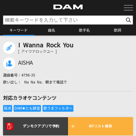
キーワード
曲名
歌手名
歌詞
I Wanna Rock You
カラオケ検索
[ アイワナロックユー ]
AISHA
カラオケ店舗検索
選曲番号：
4796-35
Na Na Na.. 朝まで電話で
カラオケリクエスト
対応カラオケコンテンツ
全国りれき
リアルタイムで歌われている曲の一覧
デンモクアプリで予約
MYリスト保存