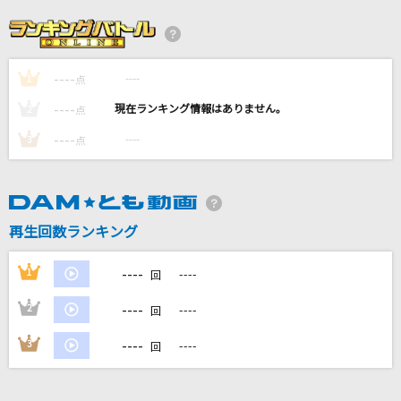
W/X/Y
Tani Yuuki
----
----
1
点
迷宮シナプス
----
----
2
点
flumpool
----
----
3
点
盗作
ヨルシカ
再生回数ランキング
マトリョシカ
ハチ feat.初音ミク・GUMI
----
1
----
回
もっと見る
----
2
----
回
----
3
----
回
DAMの新曲・ランキングなど
カラオケ最新情報をチェック！