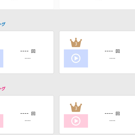
ング
3
----
----
回
回
----
----
ング
3
----
----
回
回
----
----