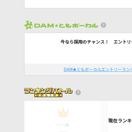
今なら採用のチャンス！ エントリ
DAM★ともボーカルエントリーラン
1
----
点
----