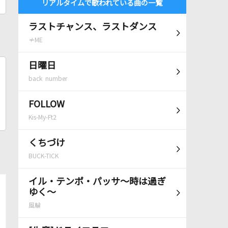
リアルタイムで歌われている曲の一覧
ラストチャンス、ラストダンス
≠ME
日曜日
back number
FOLLOW
Kis-My-Ft2
くちづけ
BUCK-TICK
イル・テンポ・パッサ～時は過ぎ
ゆく～
風輪