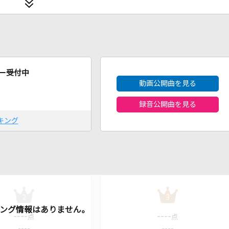
2026年8月度
ー受付中
動画公開曲を見る
録音公開曲を見る
キング
2
3
----
----
点
点
----
----