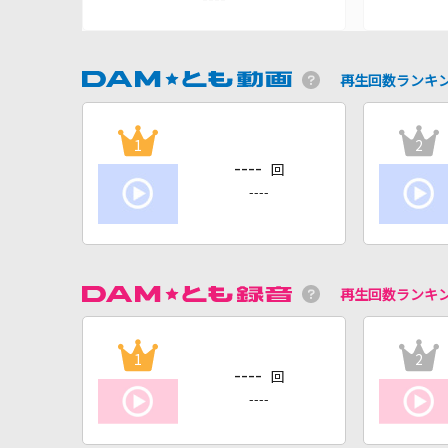
再生回数ランキ
1
2
----
回
----
再生回数ランキ
1
2
----
回
----