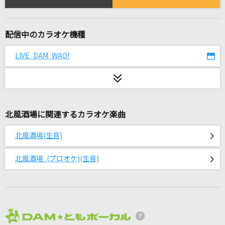
ハナミズキ
一青 窈
配信中のカラオケ機種
[生音]口笛
Mr.Children
LIVE DAM WAO!
[プロオケ]千の風になって
秋川雅史
北風酒場に関連するカラオケ楽曲
[生音]糸
中島みゆき
北風酒場(生音)
[生音]愛にできることはまだあるかい(ビデオク
北風酒場 (プロオケ)(生音)
リップバージョン)
RADWIMPS
Again
Mr.Children
2026年8月度