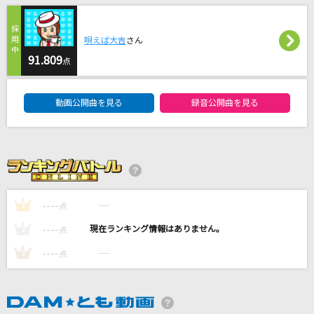
怪獣の花唄
唄えば大吉
さん
Vaundy
91.809
点
[生音]ボクノート(ドラえもんアニメバージョン)
DAM★ともボーカルエントリーランキング
スキマスイッチ
動画公開曲を見る
録音公開曲を見る
夏をあきらめて
サザンオールスターズ
Runner
----
爆風スランプ(BAKUFU-SLUMP)
----
1
点
----
----
2
点
もっと見る
----
----
3
点
DAMの新曲・ランキングなど
カラオケ最新情報をチェック！