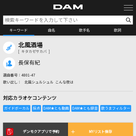
キーワード
曲名
歌手名
歌詞
北風酒場
カラオケ検索
[ キタカゼサカバ ]
長保有紀
カラオケ店舗検索
選曲番号：
4801-47
北風シュルシュル こんな夜は
カラオケリクエスト
対応カラオケコンテンツ
全国りれき
リアルタイムで歌われている曲の一覧
デンモクアプリで予約
MYリスト保存