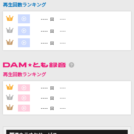
再生回数ランキング
----
1
----
回
DAMに会員登録・ログインして
カラオケをもっと楽しもう！
----
2
----
回
----
3
----
回
自宅でカラオケ歌い放題！
家族や友達と一緒に！練習にも！
再生回数ランキング
----
1
----
回
----
2
----
回
----
3
----
回