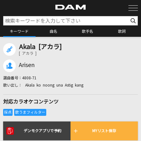
キーワード
曲名
歌手名
歌詞
Akala [アカラ]
カラオケ検索
[ アカラ ]
Arisen
カラオケ店舗検索
選曲番号：
4808-71
Akala ko noong una Astig kang
カラオケリクエスト
対応カラオケコンテンツ
全国りれき
リアルタイムで歌われている曲の一覧
デンモクアプリで予約
MYリスト保存