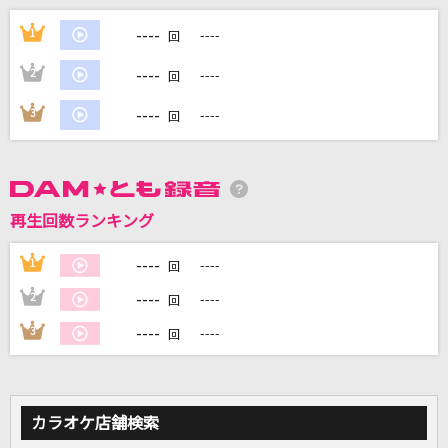
[生音]都落ち
----
1
----
回
ヨルシカ
----
2
----
回
そばかす
----
3
----
回
JUDY AND MARY
Subtitle
Official髭男dism
再生回数ランキング
[生音]揺れる想い
----
1
----
回
ZARD
----
2
----
回
もっと見る
----
3
----
回
DAMの新曲・ランキングなど
カラオケ最新情報をチェック！
カラオケ店舗検索