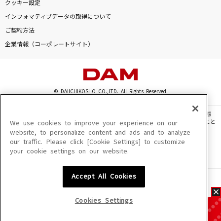
クッキー設定
インフォマティブデータの取得について
ご契約方法
企業情報（コーポレートサイト）
© DAIICHIKOSHO CO.,LTD. All Rights Reserved.
このサイトに掲載されている一切の文章・画像・写真・動画・音声等を、手段や形態
を問わず、著作権法の定める範囲を超えて無断で複製、転載、ファイル化などすること
We use cookies to improve your experience on our
を禁じます。
website, to personalize content and ads and to analyze
our traffic. Please click [Cookie Settings] to customize
楽曲及びコンテンツは、機種によりご利用いただけない場合があります。
your cookie settings on our website.
楽曲及びコンテンツの配信日、配信内容が変更になる場合があります。
楽曲によりMYリスト保存ができない場合があります。
Accept All Cookies
JASRAC許諾番号
6602250213Y31015 6602250112Y38026 6602250240Y31015
6602250241Y45122
Cookies Settings
NexTone許諾番号
ID000002945 ID000002947 ID000002937 ID000002938