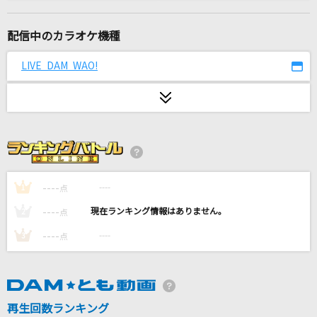
拝啓 貴方様
＝LOVE
配信中のカラオケ機種
And I Love You So
LIVE DAM WAO!
AK-69
想い人
緑黄色社会
Song for you
嵐(アラシ)
----
----
1
点
----
----
2
点
愛のかたまり
----
----
3
点
KinKi Kids
悪魔の踊り方
キタニタツヤ
再生回数ランキング