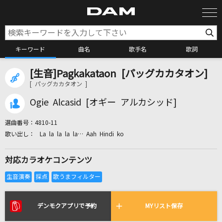
キーワード
曲名
歌手名
歌詞
[生音]Pagkakataon [パッグカカタオン]
カラオケ検索
[ パッグカカタオン ]
Ogie Alcasid [オギー アルカシッド]
カラオケ店舗検索
選曲番号：
4810-11
La la la la la… Aah Hindi ko
カラオケリクエスト
対応カラオケコンテンツ
全国りれき
リアルタイムで歌われている曲の一覧
デンモクアプリで予約
MYリスト保存