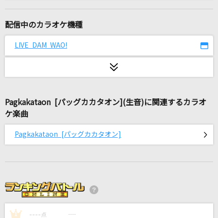
会いたくて 会いたくて
西野カナ
配信中のカラオケ機種
ココロオドル
LIVE DAM WAO!
nobodyknows+(nobodyknows)
[オリカラ]揺れる想い
ZARD
Pagkakataon [パッグカカタオン](生音)に関連するカラオ
ケ楽曲
キミトソーダ
宮川愛李
Pagkakataon [パッグカカタオン]
僕達は天使だった
影山ヒロノブ
Beat Eater
ポリスピカデリー
----
----
1
点