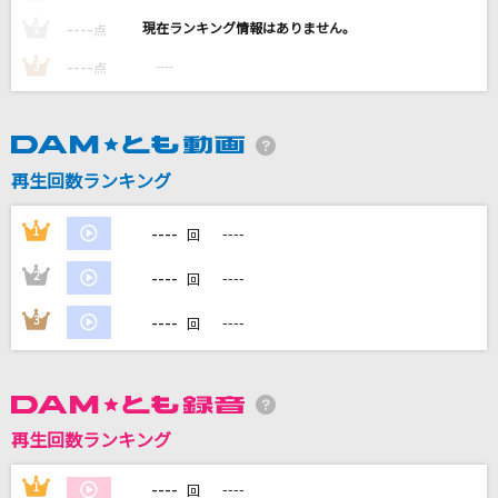
[生音]水平線
----
----
2
点
back number
----
----
3
点
[生音]嘘
シド
再生回数ランキング
[生音]コネクト
ClariS
----
1
----
回
コイスルオトメ
----
2
----
回
いきものがかり
----
3
----
回
もっと見る
DAMの新曲・ランキングなど
カラオケ最新情報をチェック！
再生回数ランキング
----
1
----
回