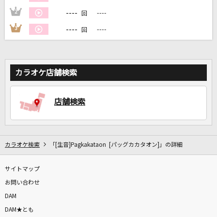
----
2
----
回
DAMに会員登録・ログインして
----
3
----
回
カラオケをもっと楽しもう！
カラオケ店舗検索
自宅でカラオケ歌い放題！
家族や友達と一緒に！練習にも！
店舗検索
カラオケ検索
「[生音]Pagkakataon [パッグカカタオン]」の詳細
サイトマップ
お問い合わせ
DAM
DAM★とも