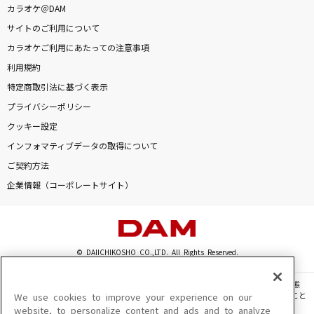
カラオケ＠DAM
サイトのご利用について
カラオケご利用にあたっての注意事項
利用規約
特定商取引法に基づく表示
プライバシーポリシー
クッキー設定
インフォマティブデータの取得について
ご契約方法
企業情報（コーポレートサイト）
© DAIICHIKOSHO CO.,LTD. All Rights Reserved.
このサイトに掲載されている一切の文章・画像・写真・動画・音声等を、手段や形態
を問わず、著作権法の定める範囲を超えて無断で複製、転載、ファイル化などすること
We use cookies to improve your experience on our
を禁じます。
website, to personalize content and ads and to analyze