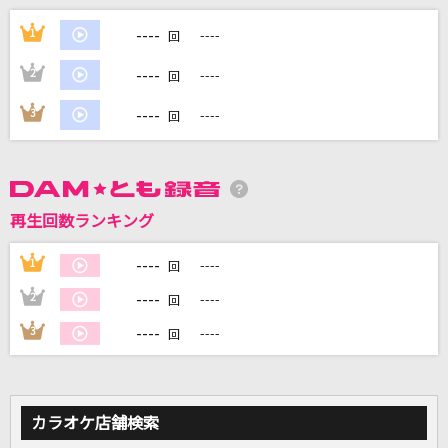
センチメンタル・キス(Acoustic ver.)
----
1
----
回
汐れいら
----
2
----
回
unravel
----
3
----
回
TK from 凛として時雨
ララバイ
RADWIMPS
再生回数ランキング
蔵王の風
----
1
----
回
須賀亮雄
----
2
----
回
もっと見る
----
3
----
回
DAMの新曲・ランキングなど
カラオケ最新情報をチェック！
カラオケ店舗検索