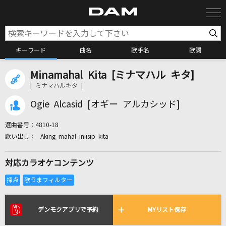
キーワード
曲名
歌手名
歌詞
Minamahal Kita [ミナマハル キタ]
カラオケ検索
[ ミナマハルキタ ]
Ogie Alcasid [オギー アルカシッド]
カラオケ店舗検索
選曲番号：
4810-18
Aking mahal iniisip kita
カラオケリクエスト
対応カラオケコンテンツ
全国りれき
リアルタイムで歌われている曲の一覧
デンモクアプリで予約
MYリスト保存