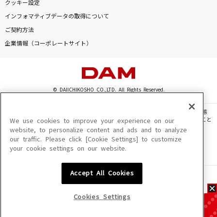
クッキー設定
インフォマティブデータの取得について
ご契約方法
企業情報（コーポレートサイト）
© DAIICHIKOSHO CO.,LTD. All Rights Reserved.
このサイトに掲載されている一切の文章・画像・写真・動画・音声等を、手段や形態
を問わず、著作権法の定める範囲を超えて無断で複製、転載、ファイル化などすること
We use cookies to improve your experience on our
を禁じます。
website, to personalize content and ads and to analyze
our traffic. Please click [Cookie Settings] to customize
楽曲及びコンテンツは、機種によりご利用いただけない場合があります。
your cookie settings on our website.
楽曲及びコンテンツの配信日、配信内容が変更になる場合があります。
楽曲によりMYリスト保存ができない場合があります。
Accept All Cookies
JASRAC許諾番号
6602250213Y31015 6602250112Y38026 6602250240Y31015
6602250241Y45122
Cookies Settings
NexTone許諾番号
ID000002945 ID000002947 ID000002937 ID000002938