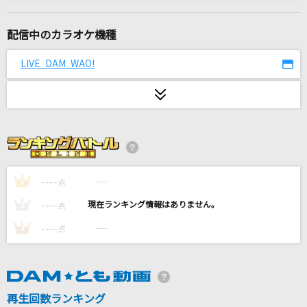
LOVE涙色
松浦亜弥
配信中のカラオケ機種
StaRt
LIVE DAM WAO!
Mrs. GREEN APPLE
青葉城恋唄
さとう宗幸
[生音]粉雪
レミオロメン
----
----
1
点
----
----
2
点
Stay Alive
----
----
3
点
エミリア(CV.高橋李依)
[生音]桜
コブクロ
再生回数ランキング