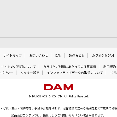
サイトマップ
お問い合わせ
DAM
DAM★とも
カラオケ＠DAM
サイトのご利用について
カラオケご利用にあたっての注意事項
利用規約
ーポリシー
クッキー設定
インフォマティブデータの取得について
ご契
© DAIICHIKOSHO CO.,LTD. All Rights Reserved.
・写真・動画・音声等を、手段や形態を問わず、著作権法の定める範囲を超えて無断で複
楽曲及びコンテンツは、機種によりご利用いただけない場合があります。