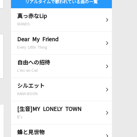
リアルタイムで歌われている曲の一覧
真っ赤なLip
WANDS
Dear My Friend
Every Little Thing
自由への招待
L'Arc-en-Ciel
シルエット
KANA-BOON
[生音]MY LONELY TOWN
B'z
蜂と見世物