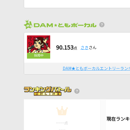
90.153
さき
さん
点
DAM★ともボーカルエントリーラン
1
----
点
----