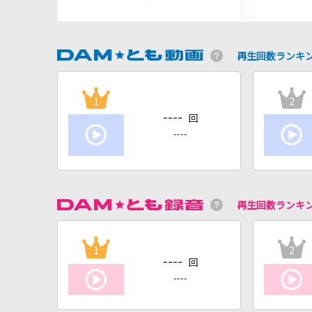
再生回数ランキ
1
2
----
回
----
再生回数ランキ
1
2
----
回
----