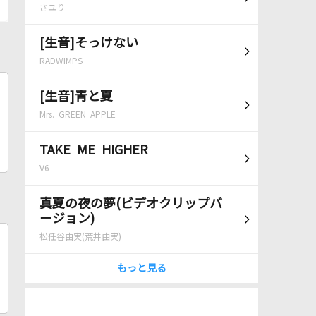
さユり
[生音]そっけない
RADWIMPS
[生音]青と夏
Mrs. GREEN APPLE
TAKE ME HIGHER
V6
真夏の夜の夢(ビデオクリップバ
ージョン)
松任谷由実(荒井由実)
もっと見る