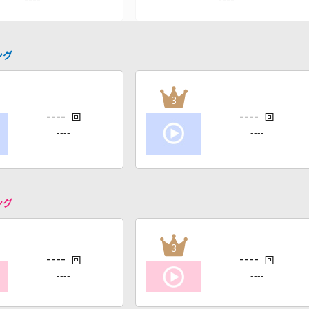
ング
3
----
----
回
回
----
----
ング
3
----
----
回
回
----
----