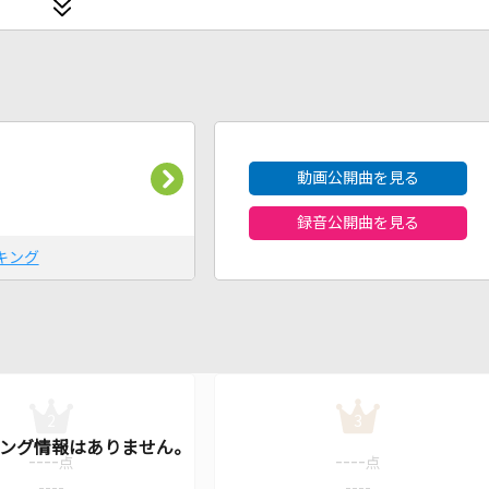
2026年8月度
動画公開曲を見る
録音公開曲を見る
キング
2
3
----
----
点
点
----
----