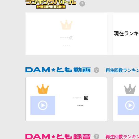
1
----
点
----
再生回数ランキ
1
2
----
回
----
再生回数ランキ