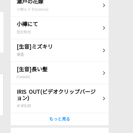
瀬戸の花嫁
小柳ルミ子(rumico)
小樽にて
岩出和也
[生音]ミズキリ
優里
[生音]長い髪
FOMARE
IRIS OUT(ビデオクリップバージ
ョン)
米津玄師
もっと見る