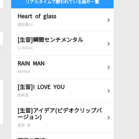
リアルタイムで歌われている曲の一覧
Heart of glass
城田優(U)
[生音]瞬間センチメンタル
SCANDAL
RAIN MAN
AKIHIDE
[生音]I LOVE YOU
尾崎豊
[生音]アイデア(ビデオクリップバ
ージョン)
星野 源