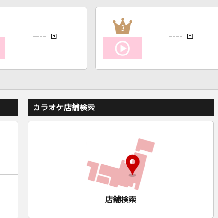
3
----
----
回
回
----
----
カラオケ店舗検索
店舗検索