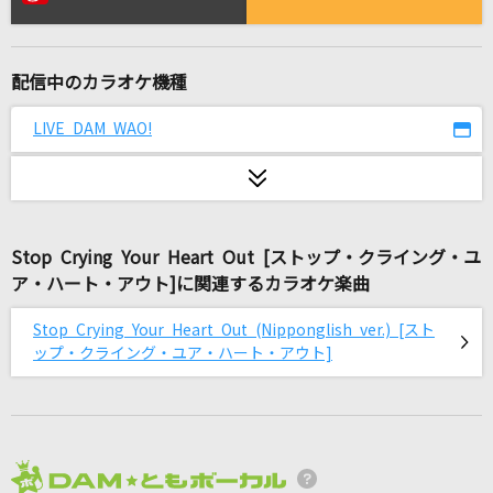
ポケットに魔法を入れて
秦 基博
配信中のカラオケ機種
[生音]HOT LIMIT
T.M.Revolution
LIVE DAM WAO!
運命
sumika
Stop Crying Your Heart Out [ストップ・クライング・ユ
[生音]有心論
ア・ハート・アウト]に関連するカラオケ楽曲
RADWIMPS
Stop Crying Your Heart Out (Nipponglish ver.) [スト
WanteD! WanteD!
ップ・クライング・ユア・ハート・アウト]
Mrs. GREEN APPLE
タッチ
岩崎良美
2026年8月度