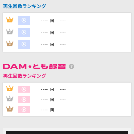
再生回数ランキング
----
1
----
回
DAMに会員登録・ログインして
カラオケをもっと楽しもう！
----
2
----
回
----
3
----
回
自宅でカラオケ歌い放題！
家族や友達と一緒に！練習にも！
再生回数ランキング
----
1
----
回
----
2
----
回
----
3
----
回