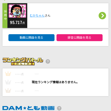
[生音]プレイバックPart2-さよならコンサートVe
r-
山口百恵
むかちゃん
さん
95.717
点
海の声
DAM★ともボーカルエントリーランキング
浦島太郎(桐谷健太)
動画公開曲を見る
録音公開曲を見る
Runner
爆風スランプ(BAKUFU-SLUMP)
[生音]恋する街角
山内惠介
----
----
1
点
----
----
2
点
もっと見る
----
----
3
点
DAMの新曲・ランキングなど
カラオケ最新情報をチェック！