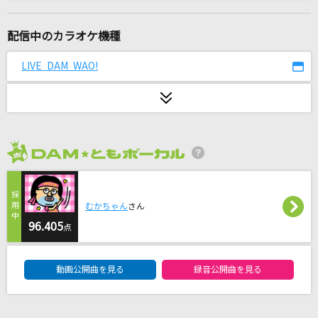
DAN DAN 心魅かれてく
FIELD OF VIEW(the FIELD OF VIEW)
配信中のカラオケ機種
ホワイトキス
LIVE DAM WAO!
鈴木鈴木
ヨンジュウナナ
りぶ
2026年8月度
鱗(うろこ)
秦 基博
むかちゃん
さん
[生音]ボーイフレンド
96.405
点
aiko
DAM★ともボーカルエントリーランキング
動画公開曲を見る
録音公開曲を見る
風
コブクロ