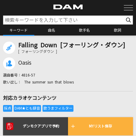
キーワード
曲名
歌手名
歌詞
Falling Down [フォーリング・ダウン]
カラオケ検索
[ フォーリングダウン ]
Oasis
カラオケ店舗検索
選曲番号：
4816-57
The summer sun that blows
カラオケリクエスト
対応カラオケコンテンツ
全国りれき
リアルタイムで歌われている曲の一覧
デンモクアプリで予約
MYリスト保存