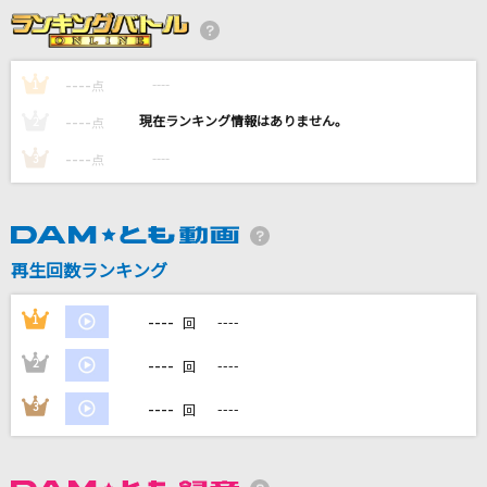
GONG
JAM Project
----
----
1
点
琥珀
----
----
2
点
山本和恵
----
----
3
点
少女レイ
みきとP
シン・一曲目
再生回数ランキング
ゴールデンボンバー
----
1
----
回
もっと見る
----
2
----
回
DAMの新曲・ランキングなど
----
3
----
回
カラオケ最新情報をチェック！