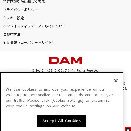
特定商取引法に基づく表示
プライバシーポリシー
クッキー設定
インフォマティブデータの取得について
ご契約方法
企業情報（コーポレートサイト）
© DAIICHIKOSHO CO.,LTD. All Rights Reserved.
このサイトに掲載されている一切の文章・画像・写真・動画・音声等を、手段や形態
を問わず、著作権法の定める範囲を超えて無断で複製、転載、ファイル化などすること
We use cookies to improve your experience on our
を禁じます。
website, to personalize content and ads and to analyze
our traffic. Please click [Cookie Settings] to customize
楽曲及びコンテンツは、機種によりご利用いただけない場合があります。
your cookie settings on our website.
楽曲及びコンテンツの配信日、配信内容が変更になる場合があります。
楽曲によりMYリスト保存ができない場合があります。
Accept All Cookies
JASRAC許諾番号
6602250213Y31015 6602250112Y38026 6602250240Y31015
6602250241Y45122