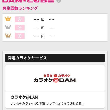
再生回数ランキング
DAMに会員登録・ログインして
カラオケをもっと楽しもう！
----
1
----
回
----
2
----
回
----
3
----
回
自宅でカラオケ歌い放題！
家族や友達と一緒に！練習にも！
関連カラオケサービス
カラオケ@DAM
いつものカラオケが24時間いつでもおうちで楽しめる！