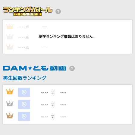
[生音]炎
LiSA
----
----
1
DIVE！
点
優木せつ菜(楠木ともり)
----
----
2
点
----
----
3
点
[生音]アイビー
Novelbright
LISTEN TO THE STEREO!!
再生回数ランキング
GOING UNDER GROUND
----
1
----
回
もっと見る
----
2
----
回
DAMの新曲・ランキングなど
----
3
----
回
カラオケ最新情報をチェック！