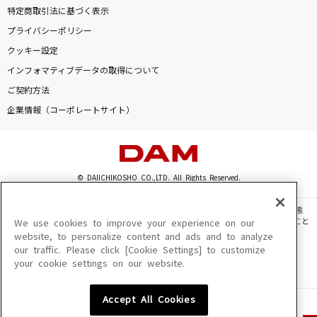
特定商取引法に基づく表示
プライバシーポリシー
クッキー設定
インフォマティブデータの取得について
ご契約方法
企業情報（コーポレートサイト）
© DAIICHIKOSHO CO.,LTD. All Rights Reserved.
このサイトに掲載されている一切の文章・画像・写真・動画・音声等を、手段や形態
を問わず、著作権法の定める範囲を超えて無断で複製、転載、ファイル化などすること
We use cookies to improve your experience on our
を禁じます。
website, to personalize content and ads and to analyze
our traffic. Please click [Cookie Settings] to customize
楽曲及びコンテンツは、機種によりご利用いただけない場合があります。
your cookie settings on our website.
楽曲及びコンテンツの配信日、配信内容が変更になる場合があります。
楽曲によりMYリスト保存ができない場合があります。
Accept All Cookies
JASRAC許諾番号
6602250213Y31015 6602250112Y38026 6602250240Y31015