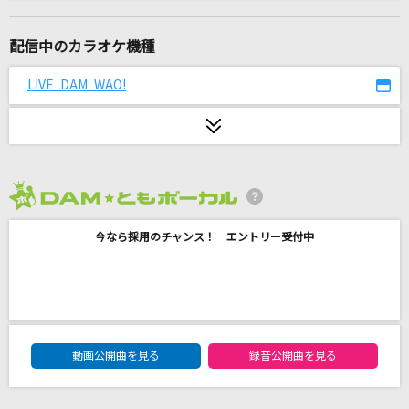
カトラリー
有機酸
配信中のカラオケ機種
ジャックポットサッドガール
LIVE DAM WAO!
syudou
Love is MY RAIL
鈴木このみ
2026年8月度
home
今なら採用のチャンス！ エントリー受付中
シクフォニ
愛くださいませ
≠ME
DAM★ともボーカルエントリーランキング
猫
動画公開曲を見る
録音公開曲を見る
DISH//