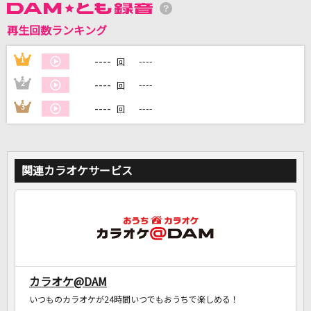
再生回数ランキング
DAMに会員登録・ログインして
カラオケをもっと楽しもう！
----
1
----
回
----
2
----
回
----
3
----
回
自宅でカラオケ歌い放題！
家族や友達と一緒に！練習にも！
関連カラオケサービス
カラオケ@DAM
いつものカラオケが24時間いつでもおうちで楽しめる！