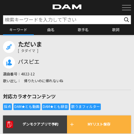
キーワード
曲名
歌手名
歌詞
ただいま
カラオケ検索
[ タダイマ ]
パスピエ
カラオケ店舗検索
選曲番号：
4822-12
帰りたいのに帰れないね
カラオケリクエスト
対応カラオケコンテンツ
全国りれき
リアルタイムで歌われている曲の一覧
デンモクアプリで予約
MYリスト保存