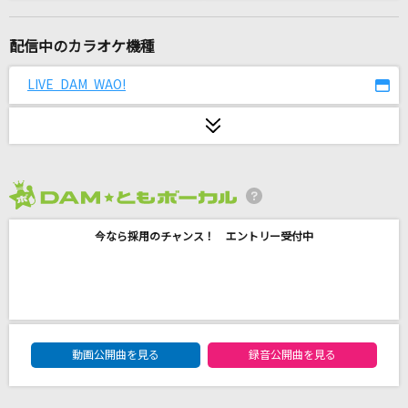
スターライトパレード
SEKAI NO OWARI(世界の終わり)
配信中のカラオケ機種
メクルメ
LIVE DAM WAO!
初星学園
雨とカプチーノ
ヨルシカ
2026年8月度
え?あぁ、そう。
今なら採用のチャンス！ エントリー受付中
蝶々P feat.初音ミク
星降る海
月見ヤチヨ(cv.早見沙織)
DAM★ともボーカルエントリーランキング
ナミダの海を越えて行け
動画公開曲を見る
録音公開曲を見る
Snow Man