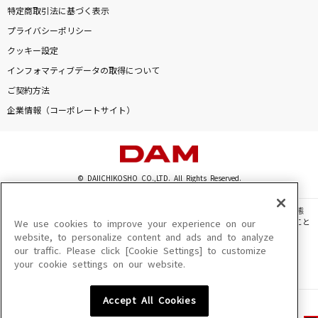
特定商取引法に基づく表示
プライバシーポリシー
クッキー設定
インフォマティブデータの取得について
ご契約方法
企業情報（コーポレートサイト）
© DAIICHIKOSHO CO.,LTD. All Rights Reserved.
このサイトに掲載されている一切の文章・画像・写真・動画・音声等を、手段や形態
を問わず、著作権法の定める範囲を超えて無断で複製、転載、ファイル化などすること
We use cookies to improve your experience on our
を禁じます。
website, to personalize content and ads and to analyze
our traffic. Please click [Cookie Settings] to customize
楽曲及びコンテンツは、機種によりご利用いただけない場合があります。
your cookie settings on our website.
楽曲及びコンテンツの配信日、配信内容が変更になる場合があります。
楽曲によりMYリスト保存ができない場合があります。
Accept All Cookies
JASRAC許諾番号
6602250213Y31015 6602250112Y38026 6602250240Y31015