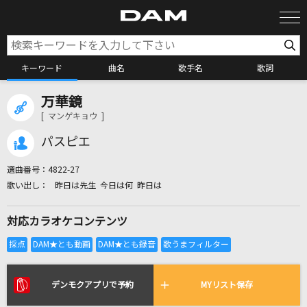
キーワード
曲名
歌手名
歌詞
万華鏡
カラオケ検索
[ マンゲキョウ ]
パスピエ
カラオケ店舗検索
選曲番号：
4822-27
昨日は先生 今日は何 昨日は
カラオケリクエスト
対応カラオケコンテンツ
全国りれき
リアルタイムで歌われている曲の一覧
デンモクアプリで予約
MYリスト保存