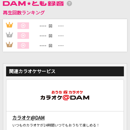
再生回数ランキング
DAMに会員登録・ログインして
カラオケをもっと楽しもう！
----
1
----
回
----
2
----
回
----
3
----
回
自宅でカラオケ歌い放題！
家族や友達と一緒に！練習にも！
関連カラオケサービス
カラオケ@DAM
いつものカラオケが24時間いつでもおうちで楽しめる！