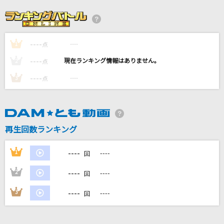
[生音]君に届け
flumpool
----
----
1
Lost love song
点
Hilcrhyme(ヒルクライム)
----
----
2
点
----
----
3
点
[プロオケ]蕾
コブクロ
[生音]北へひとり旅
再生回数ランキング
楠木康平
----
1
----
回
もっと見る
----
2
----
回
DAMの新曲・ランキングなど
----
3
----
回
カラオケ最新情報をチェック！