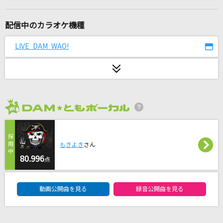
初恋シンデレラ
≒JOY
配信中のカラオケ機種
[生音]LA・LA・LA LOVE SONG
LIVE DAM WAO!
久保田利伸with NAOMI CAMPBELL
怪獣
サカナクション
2026年8月度
Monster
嵐(アラシ)
もきよき
さん
[生音]ブルーバード
80.996
点
いきものがかり
DAM★ともボーカルエントリーランキング
動画公開曲を見る
録音公開曲を見る
[生音]大空と大地の中で
松山千春