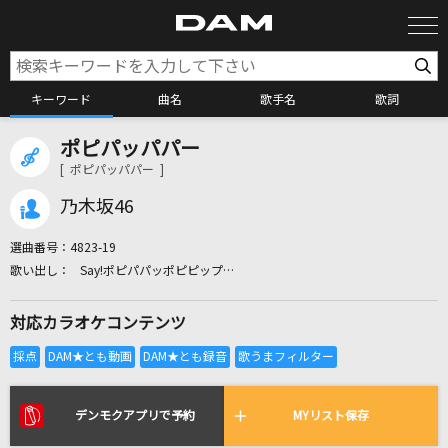
キーワード
曲名
歌手名
歌詞
ポピパッパパー
カラオケ検索
[ ポピパッパパー ]
乃木坂46
カラオケ店舗検索
選曲番号：
4823-19
Say!ポピパパッポピピップ…
カラオケリクエスト
対応カラオケコンテンツ
全国りれき
リアルタイムで歌われている曲の一覧
デンモクアプリで予約
MYリスト保存