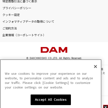
特定商取引法に基づく表示
プライバシーポリシー
クッキー設定
インフォマティブデータの取得について
ご契約方法
企業情報（コーポレートサイト）
© DAIICHIKOSHO CO.,LTD. All Rights Reserved.
このサイトに掲載されている一切の文章・画像・写真・動画・音声等を、手段や形態
を問わず、著作権法の定める範囲を超えて無断で複製、転載、ファイル化などすること
We use cookies to improve your experience on our
を禁じます。
website, to personalize content and ads and to analyze
our traffic. Please click [Cookie Settings] to customize
楽曲及びコンテンツは、機種によりご利用いただけない場合があります。
your cookie settings on our website.
楽曲及びコンテンツの配信日、配信内容が変更になる場合があります。
楽曲によりMYリスト保存ができない場合があります。
Accept All Cookies
JASRAC許諾番号
6602250213Y31015 6602250112Y38026 6602250240Y31015
6602250241Y45122