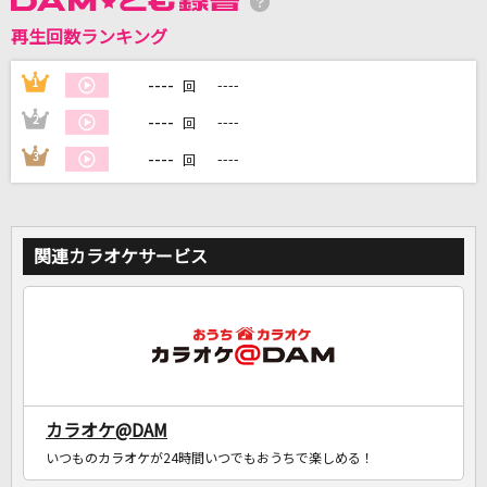
再生回数ランキング
DAMに会員登録・ログインして
カラオケをもっと楽しもう！
----
1
----
回
----
2
----
回
----
3
----
回
自宅でカラオケ歌い放題！
家族や友達と一緒に！練習にも！
関連カラオケサービス
カラオケ@DAM
いつものカラオケが24時間いつでもおうちで楽しめる！