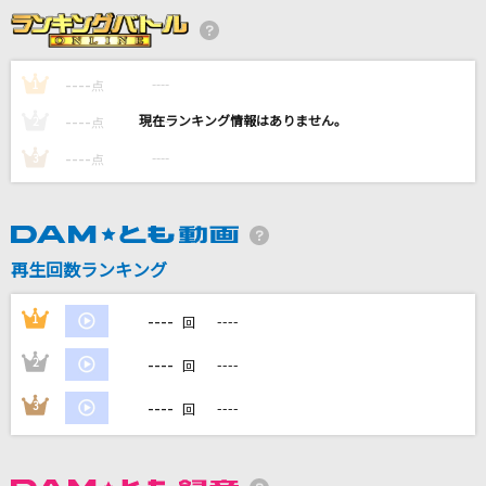
残酷な天使のテーゼ
高橋洋子
----
----
1
点
いすゞのトラック
----
----
2
点
KAZCO
----
----
3
点
Sharon
Official髭男dism
ドリームキャッチャー
再生回数ランキング
ベリーグッドマン
----
1
----
回
もっと見る
----
2
----
回
DAMの新曲・ランキングなど
----
3
----
回
カラオケ最新情報をチェック！