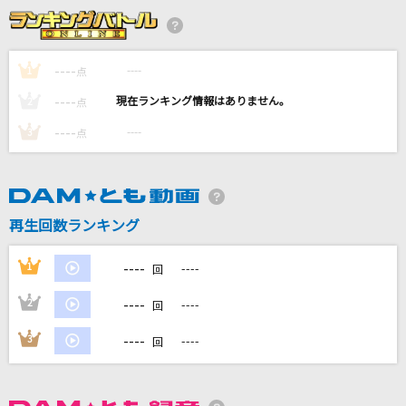
LOVE 2000
hitomi
----
----
1
点
[生音]世界が終るまでは…
----
----
2
点
WANDS
----
----
3
点
私
Mrs. GREEN APPLE
なんちゅう恋をやってるぅ YOU KNOW?
再生回数ランキング
Berryz工房
----
1
----
回
もっと見る
----
2
----
回
DAMの新曲・ランキングなど
----
3
----
回
カラオケ最新情報をチェック！