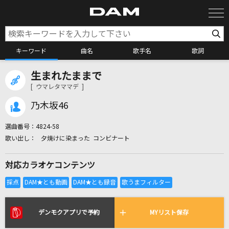
キーワード
曲名
歌手名
歌詞
生まれたままで
カラオケ検索
[ ウマレタママデ ]
乃木坂46
カラオケ店舗検索
選曲番号：
4824-58
夕焼けに染まった コンビナート
カラオケリクエスト
対応カラオケコンテンツ
全国りれき
リアルタイムで歌われている曲の一覧
デンモクアプリで予約
MYリスト保存