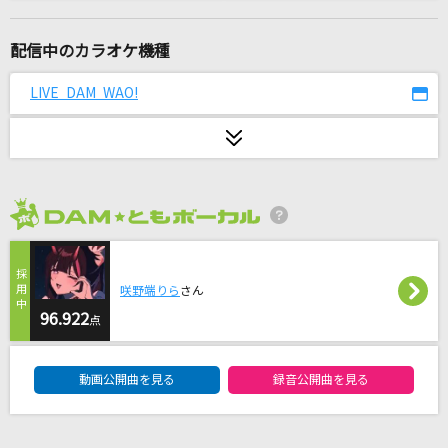
生きてる生きてく(ドラえもんアニメバージョン)
福山雅治
配信中のカラオケ機種
Lost love song【III】
LIVE DAM WAO!
Hilcrhyme(ヒルクライム)
[生音]優しい雨
小泉今日子
2026年8月度
オドロウゼ！
Snow Man
咲野端りら
さん
奇跡の地球
96.922
点
桑田佳祐&Mr.Children
DAM★ともボーカルエントリーランキング
動画公開曲を見る
録音公開曲を見る
ハルノヒ(クレヨンしんちゃんアニメバージョン)
あいみょん