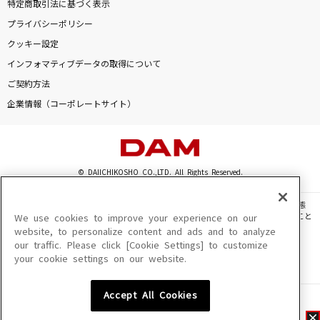
特定商取引法に基づく表示
プライバシーポリシー
クッキー設定
インフォマティブデータの取得について
ご契約方法
企業情報（コーポレートサイト）
© DAIICHIKOSHO CO.,LTD. All Rights Reserved.
このサイトに掲載されている一切の文章・画像・写真・動画・音声等を、手段や形態
を問わず、著作権法の定める範囲を超えて無断で複製、転載、ファイル化などすること
We use cookies to improve your experience on our
を禁じます。
website, to personalize content and ads and to analyze
our traffic. Please click [Cookie Settings] to customize
楽曲及びコンテンツは、機種によりご利用いただけない場合があります。
your cookie settings on our website.
楽曲及びコンテンツの配信日、配信内容が変更になる場合があります。
楽曲によりMYリスト保存ができない場合があります。
Accept All Cookies
JASRAC許諾番号
6602250213Y31015 6602250112Y38026 6602250240Y31015
6602250241Y45122