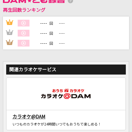
再生回数ランキング
DAMに会員登録・ログインして
カラオケをもっと楽しもう！
----
1
----
回
----
2
----
回
----
3
----
回
自宅でカラオケ歌い放題！
家族や友達と一緒に！練習にも！
関連カラオケサービス
カラオケ@DAM
いつものカラオケが24時間いつでもおうちで楽しめる！