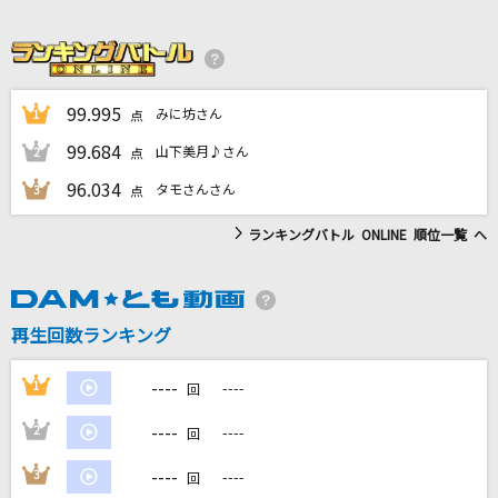
あいつら全員同窓会
ずっと真夜中でいいのに。
[生音]銀の龍の背に乗って
99.995
みに坊さん
1
点
中島みゆき
99.684
山下美月♪さん
2
点
アイリス
96.034
タモさんさん
3
点
藍井エイル
ランキングバトル ONLINE 順位一覧 へ
日曜日
back number
再生回数ランキング
もっと見る
----
1
----
回
DAMの新曲・ランキングなど
----
2
----
カラオケ最新情報をチェック！
回
----
3
----
回