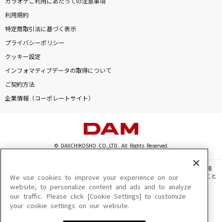
カラオケご利用にあたっての注意事項
利用規約
特定商取引法に基づく表示
プライバシーポリシー
クッキー設定
インフォマティブデータの取得について
ご契約方法
企業情報（コーポレートサイト）
© DAIICHIKOSHO CO.,LTD. All Rights Reserved.
このサイトに掲載されている一切の文章・画像・写真・動画・音声等を、手段や形態
を問わず、著作権法の定める範囲を超えて無断で複製、転載、ファイル化などすること
We use cookies to improve your experience on our
を禁じます。
website, to personalize content and ads and to analyze
our traffic. Please click [Cookie Settings] to customize
楽曲及びコンテンツは、機種によりご利用いただけない場合があります。
your cookie settings on our website.
楽曲及びコンテンツの配信日、配信内容が変更になる場合があります。
楽曲によりMYリスト保存ができない場合があります。