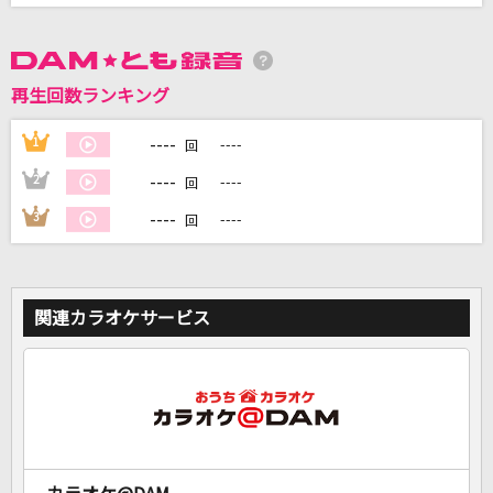
DAMに会員登録・ログインして
カラオケをもっと楽しもう！
再生回数ランキング
----
1
----
回
----
2
----
回
自宅でカラオケ歌い放題！
----
3
----
回
家族や友達と一緒に！練習にも！
関連カラオケサービス