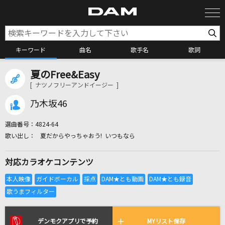
キーワード
曲名
歌手名
歌詞
夏のFree&Easy
カラオケ検索
[ ナツノフリーアンドイージー ]
乃木坂46
カラオケ店舗検索
選曲番号：
4824-64
夏だからやっちゃおう! いつもなら
カラオケリクエスト
対応カラオケコンテンツ
全国りれき
リアルタイムで歌われている曲の一覧
デンモクアプリで予約
MYリスト保存