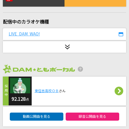
これでいいのだ！
WEST.
配信中のカラオケ機種
鱗(うろこ)
秦 基博
LIVE DAM WAO!
[生音]少年時代
井上陽水
[生音]サムライハート(Some Like It Hot!!)
2026年8月度
SPYAIR
[生音]僕が一番欲しかったもの
東住吉高校ＯＢ
さん
槇原敬之(Makihara)
92.128
点
DAM★ともボーカルエントリーランキング
[生音]明日への手紙
動画公開曲を見る
録音公開曲を見る
手嶌 葵