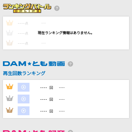
[生音]Can't Take My Eyes Off You (Single Ve
rsion) [君の瞳に恋してる]
Boys Town Gang
----
----
1
点
----
[生音]いとしのエリー
----
2
点
サザンオールスターズ
----
----
3
点
魂のルフラン
高橋洋子
再生回数ランキング
Cry Baby
Official髭男dism
----
1
----
回
もっと見る
----
2
----
回
----
3
----
回
DAMの新曲・ランキングなど
カラオケ最新情報をチェック！