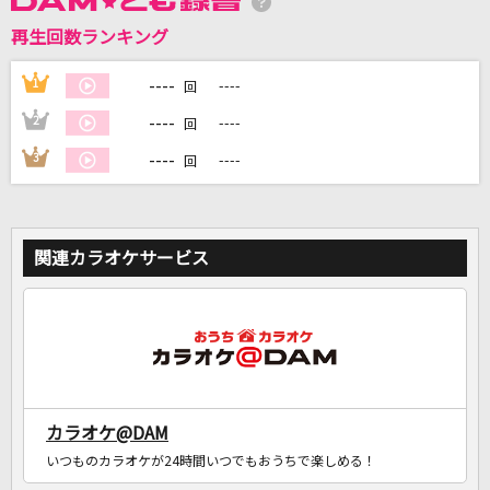
再生回数ランキング
----
1
----
DAMに会員登録・ログインして
回
カラオケをもっと楽しもう！
----
2
----
回
----
3
----
回
自宅でカラオケ歌い放題！
家族や友達と一緒に！練習にも！
関連カラオケサービス
カラオケ@DAM
いつものカラオケが24時間いつでもおうちで楽しめる！