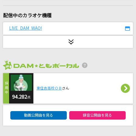
BECAUSE YOU'RE MY SHAWTY
AK-69
配信中のカラオケ機種
エメラルドシティ
LIVE DAM WAO!
TOKOTOKO(西沢さんP)feat.MAYU
You!Joy!Parade!
M!LK
2026年8月度
花無双
アイナ・ジ・エンド
東住吉高校ＯＢ
さん
[生音]君に届け
94.282
点
flumpool
DAM★ともボーカルエントリーランキング
動画公開曲を見る
録音公開曲を見る
瞳惚れ
Vaundy