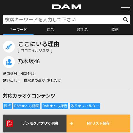
キーワード
曲名
歌手名
歌詞
ここにいる理由
カラオケ検索
[ ココニイルリユウ ]
乃木坂46
カラオケ店舗検索
選曲番号：
4824-65
排水溝の蓋が 少しだけ
カラオケリクエスト
対応カラオケコンテンツ
全国りれき
リアルタイムで歌われている曲の一覧
デンモクアプリで予約
MYリスト保存