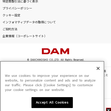
特定商取引法に基づく表示
プライバシーポリシー
クッキー設定
インフォマティブデータの取得について
ご契約方法
企業情報（コーポレートサイト）
© DAIICHIKOSHO CO.,LTD. All Rights Reserved.
このサイトに掲載されている一切の文章・画像・写真・動画・音声等を、手段や形態
を問わず、著作権法の定める範囲を超えて無断で複製、転載、ファイル化などすること
We use cookies to improve your experience on our
を禁じます。
website, to personalize content and ads and to analyze
our traffic. Please click [Cookie Settings] to customize
楽曲及びコンテンツは、機種によりご利用いただけない場合があります。
your cookie settings on our website.
楽曲及びコンテンツの配信日、配信内容が変更になる場合があります。
楽曲によりMYリスト保存ができない場合があります。
Accept All Cookies
JASRAC許諾番号
6602250213Y31015 6602250112Y38026 6602250240Y31015
6602250241Y45122