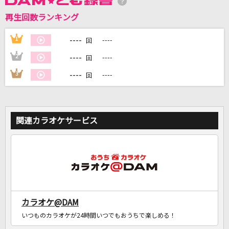
再生回数ランキング
----
1
----
DAMに会員登録・ログインして
回
カラオケをもっと楽しもう！
----
2
----
回
----
3
----
回
自宅でカラオケ歌い放題！
家族や友達と一緒に！練習にも！
関連カラオケサービス
カラオケ@DAM
いつものカラオケが24時間いつでもおうちで楽しめる！