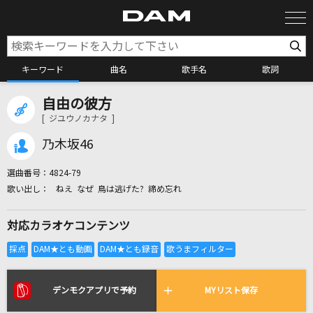
キーワード
曲名
歌手名
歌詞
自由の彼方
カラオケ検索
[ ジユウノカナタ ]
乃木坂46
カラオケ店舗検索
選曲番号：
4824-79
ねえ なぜ 鳥は逃げた? 締め忘れ
カラオケリクエスト
対応カラオケコンテンツ
全国りれき
リアルタイムで歌われている曲の一覧
デンモクアプリで予約
MYリスト保存