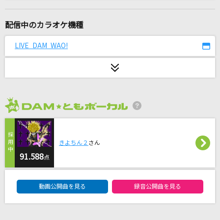
ハートにヒント！名探偵プリキュア！
石井あみ
配信中のカラオケ機種
[生音]前前前世 (movie ver.)
LIVE DAM WAO!
RADWIMPS
lulu.
Mrs. GREEN APPLE
2026年8月度
Suicide Remix feat. Tiji Jojo,Hideyoshi & Jin
Dogg
BAD HOP
きよちん２
さん
91.588
点
醜い生き物
DAM★ともボーカルエントリーランキング
CHiCO with HoneyWorks
動画公開曲を見る
録音公開曲を見る
RPG
SEKAI NO OWARI(世界の終わり)