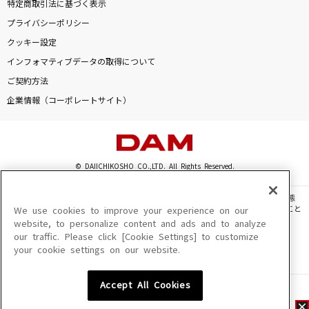
特定商取引法に基づく表示
プライバシーポリシー
クッキー設定
インフォマティブデータの取得について
ご契約方法
企業情報（コーポレートサイト）
© DAIICHIKOSHO CO.,LTD. All Rights Reserved.
このサイトに掲載されている一切の文章・画像・写真・動画・音声等を、手段や形態
を問わず、著作権法の定める範囲を超えて無断で複製、転載、ファイル化などすること
We use cookies to improve your experience on our
を禁じます。
website, to personalize content and ads and to analyze
our traffic. Please click [Cookie Settings] to customize
楽曲及びコンテンツは、機種によりご利用いただけない場合があります。
your cookie settings on our website.
楽曲及びコンテンツの配信日、配信内容が変更になる場合があります。
楽曲によりMYリスト保存ができない場合があります。
Accept All Cookies
JASRAC許諾番号
6602250213Y31015 6602250112Y38026 6602250240Y31015
6602250241Y45122