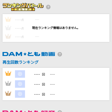
[生音]TSUNAMI
サザンオールスターズ
----
----
1
点
----
WHITE BREATH(UNDER:COVER ver.)
----
2
点
T.M.Revolution
----
----
3
点
HOWEVER
GLAY
再生回数ランキング
夏の影
Mrs. GREEN APPLE
----
1
----
回
もっと見る
----
2
----
回
----
3
----
回
DAMの新曲・ランキングなど
カラオケ最新情報をチェック！