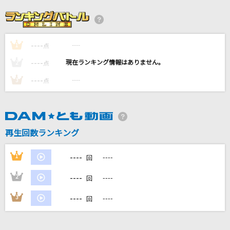
Bling-Bang-Bang-Born
Creepy Nuts
----
----
1
PRIDE
点
今井美樹
----
----
2
点
----
----
3
点
VALENTI
BoA
プロポーズ
再生回数ランキング
なとり
----
1
----
回
もっと見る
----
2
----
回
DAMの新曲・ランキングなど
----
3
----
回
カラオケ最新情報をチェック！