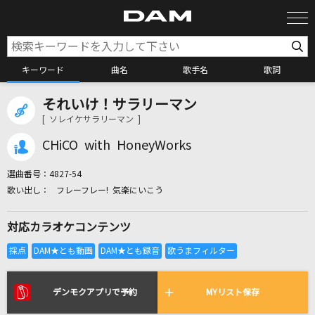
キーワード
曲名
歌手名
歌詞
それいけ！サラリーマン
カラオケ検索
[ ソレイケサラリーマン ]
CHiCO with HoneyWorks
カラオケ店舗検索
選曲番号：
4827-54
フレーフレー! 気楽にいこう
カラオケリクエスト
対応カラオケコンテンツ
全国りれき
リアルタイムで歌われている曲の一覧
デンモクアプリで予約
MYリスト保存