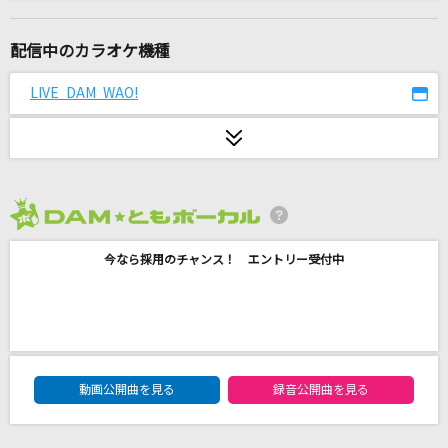
そばかす
JUDY AND MARY
配信中のカラオケ機種
[生音]女の荒波
LIVE DAM WAO!
キム・ヨンジャ
劇薬中毒
＝LOVE
2026年8月度
ありふれたBattle Song～いつも戦闘は面倒だ～
今なら採用のチャンス！ エントリー受付中
She is Legend
夜明けまで強がらなくてもいい
乃木坂46
DAM★ともボーカルエントリーランキング
紅(KURENAI)
動画公開曲を見る
録音公開曲を見る
X JAPAN (X)