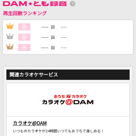
再生回数ランキング
DAMに会員登録・ログインして
カラオケをもっと楽しもう！
----
1
----
回
----
2
----
回
----
3
----
回
自宅でカラオケ歌い放題！
家族や友達と一緒に！練習にも！
関連カラオケサービス
カラオケ@DAM
いつものカラオケが24時間いつでもおうちで楽しめる！