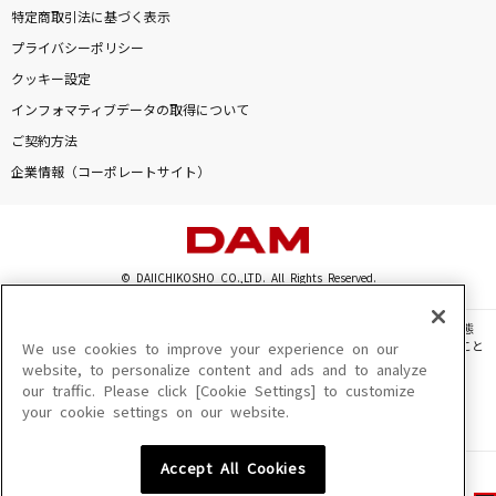
特定商取引法に基づく表示
プライバシーポリシー
クッキー設定
インフォマティブデータの取得について
ご契約方法
企業情報（コーポレートサイト）
© DAIICHIKOSHO CO.,LTD. All Rights Reserved.
このサイトに掲載されている一切の文章・画像・写真・動画・音声等を、手段や形態
を問わず、著作権法の定める範囲を超えて無断で複製、転載、ファイル化などすること
We use cookies to improve your experience on our
を禁じます。
website, to personalize content and ads and to analyze
our traffic. Please click [Cookie Settings] to customize
楽曲及びコンテンツは、機種によりご利用いただけない場合があります。
your cookie settings on our website.
楽曲及びコンテンツの配信日、配信内容が変更になる場合があります。
楽曲によりMYリスト保存ができない場合があります。
Accept All Cookies
JASRAC許諾番号
6602250213Y31015 6602250112Y38026 6602250240Y31015