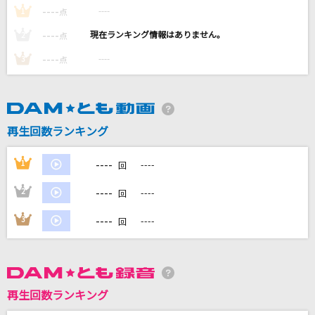
ドリームキャッチャー
----
----
1
点
ベリーグッドマン
----
----
2
点
----
----
3
点
lulu.
Mrs. GREEN APPLE
[生音]明け星
再生回数ランキング
LiSA
----
1
----
回
一滴の影響
UVERworld
----
2
----
回
----
もっと見る
3
----
回
DAMの新曲・ランキングなど
カラオケ最新情報をチェック！
再生回数ランキング