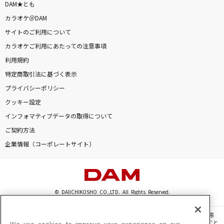
DAM★とも
カラオケ＠DAM
サイトのご利用について
カラオケご利用にあたっての注意事項
利用規約
特定商取引法に基づく表示
プライバシーポリシー
クッキー設定
インフォマティブデータの取得について
ご契約方法
企業情報（コーポレートサイト）
© DAIICHIKOSHO CO.,LTD. All Rights Reserved.
このサイトに掲載されている一切の文章・画像・写真・動画・音声等を、手段や形態
を問わず、著作権法の定める範囲を超えて無断で複製、転載、ファイル化などすること