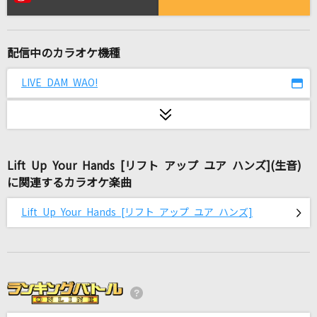
[生音]裸の勇者
Vaundy
配信中のカラオケ機種
[生音]ハッピーエンド
back number
LIVE DAM WAO!
Orbital Period
星街すいせい
Lift Up Your Hands [リフト アップ ユア ハンズ](生音)
ハレンチ
に関連するカラオケ楽曲
ちゃんみな
Lift Up Your Hands [リフト アップ ユア ハンズ]
LAST STARDUST
Aimer(エメ)
[生音]マリーゴールド
あいみょん