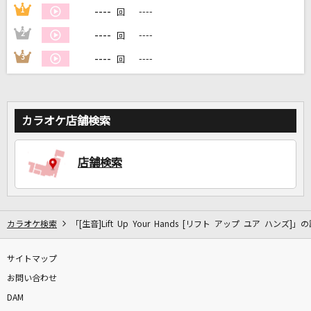
----
1
----
回
----
2
----
回
DAMに会員登録・ログインして
カラオケをもっと楽しもう！
----
3
----
回
カラオケ店舗検索
自宅でカラオケ歌い放題！
家族や友達と一緒に！練習にも！
店舗検索
カラオケ検索
「[生音]Lift Up Your Hands [リフト アップ ユア ハンズ]」
サイトマップ
お問い合わせ
DAM