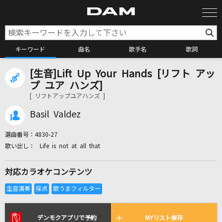
キーワード
曲名
歌手名
歌詞
[生音]Lift Up Your Hands [リフト アッ
カラオケ検索
プ ユア ハンズ]
[ リフトアップユアハンズ ]
カラオケ店舗検索
Basil Valdez
選曲番号：
4830-27
カラオケリクエスト
Life is not at all that
対応カラオケコンテンツ
全国りれき
リアルタイムで歌われている曲の一覧
デンモクアプリで予約
MYリスト保存