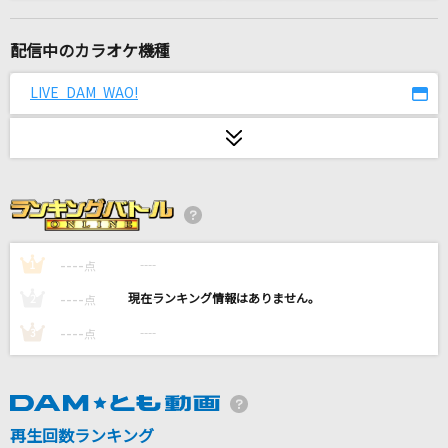
[生音]表裏一体
ゆず
配信中のカラオケ機種
ハレンチ
LIVE DAM WAO!
ちゃんみな
恋しさと せつなさと 心強さと
篠原涼子with t.komuro
救ってくれない
すりぃ
----
----
1
点
----
----
2
点
[生音]北酒場
----
----
3
点
細川たかし
夢がはじまる
Little Glee Monster
再生回数ランキング