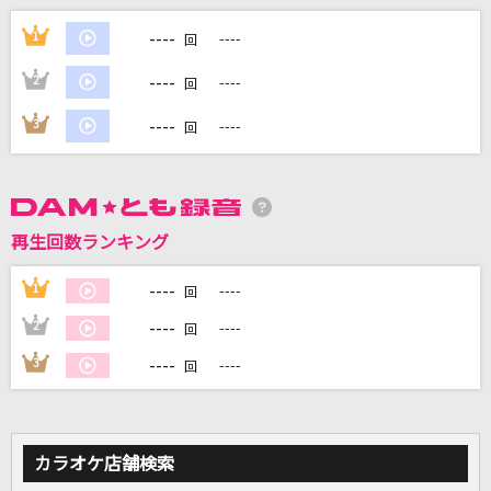
TEST ME
----
1
----
回
ちゃんみな
----
2
----
回
夢を信じて
----
3
----
回
徳永英明
Go! Go! SEA STORY ～サードシーズン～
SANYO MUSIC
再生回数ランキング
LISTEN TO THE STEREO!!
----
1
----
回
GOING UNDER GROUND
----
2
----
回
もっと見る
----
3
----
回
DAMの新曲・ランキングなど
カラオケ最新情報をチェック！
カラオケ店舗検索