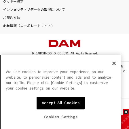
クッキー設定
インフォマティブデータの取得について
ご契約方法
企業情報（コーポレートサイト）
© DAIICHIKOSHO CO.,LTD. All Rights Reserved.
このサイトに掲載されている一切の文章・画像・写真・動画・音声等を、手段や形態
を問わず、著作権法の定める範囲を超えて無断で複製、転載、ファイル化などすること
We use cookies to improve your experience on our
を禁じます。
website, to personalize content and ads and to analyze
our traffic. Please click [Cookie Settings] to customize
楽曲及びコンテンツは、機種によりご利用いただけない場合があります。
your cookie settings on our website.
楽曲及びコンテンツの配信日、配信内容が変更になる場合があります。
楽曲によりMYリスト保存ができない場合があります。
Accept All Cookies
JASRAC許諾番号
6602250213Y31015 6602250112Y38026 6602250240Y31015
6602250241Y45122
Cookies Settings
NexTone許諾番号
ID000002945 ID000002947 ID000002937 ID000002938