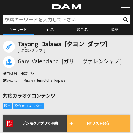
キーワード
曲名
歌手名
歌詞
Tayong Dalawa [タヨン ダラワ]
カラオケ検索
[ タヨンダラワ ]
Gary Valenciano [ガリー ヴァレンシャノ]
カラオケ店舗検索
選曲番号：
4831-23
Kapwa lumuluha kapwa
カラオケリクエスト
対応カラオケコンテンツ
全国りれき
リアルタイムで歌われている曲の一覧
デンモクアプリで予約
MYリスト保存