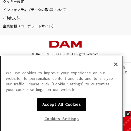
クッキー設定
インフォマティブデータの取得について
ご契約方法
企業情報（コーポレートサイト）
© DAIICHIKOSHO CO.,LTD. All Rights Reserved.
このサイトに掲載されている一切の文章・画像・写真・動画・音声等を、手段や形態
を問わず、著作権法の定める範囲を超えて無断で複製、転載、ファイル化などすること
We use cookies to improve your experience on our
を禁じます。
website, to personalize content and ads and to analyze
our traffic. Please click [Cookie Settings] to customize
楽曲及びコンテンツは、機種によりご利用いただけない場合があります。
your cookie settings on our website.
楽曲及びコンテンツの配信日、配信内容が変更になる場合があります。
楽曲によりMYリスト保存ができない場合があります。
Accept All Cookies
JASRAC許諾番号
6602250213Y31015 6602250112Y38026 6602250240Y31015
6602250241Y45122
Cookies Settings
NexTone許諾番号
ID000002945 ID000002947 ID000002937 ID000002938