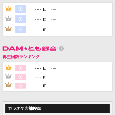
[生音]Hello,Again～昔からある場所～
----
1
----
回
MY LITTLE LOVER
----
2
----
回
わたし
----
3
----
回
SixTONES
熱異常
いよわ feat.足立レイ
再生回数ランキング
[生音]雪月花
----
1
----
回
ヤングスキニー
----
2
----
回
もっと見る
----
3
----
回
DAMの新曲・ランキングなど
カラオケ最新情報をチェック！
カラオケ店舗検索