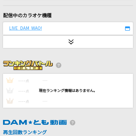
I wonder
Da-iCE
配信中のカラオケ機種
ふたつの唇
LIVE DAM WAO!
EXILE
[生音]明日晴れるかな
桑田佳祐
[生音]曼珠沙華
山口百恵
----
----
1
点
----
----
2
点
シングルベッド
----
----
3
点
シャ乱Q
秒針少女
結束バンド
再生回数ランキング