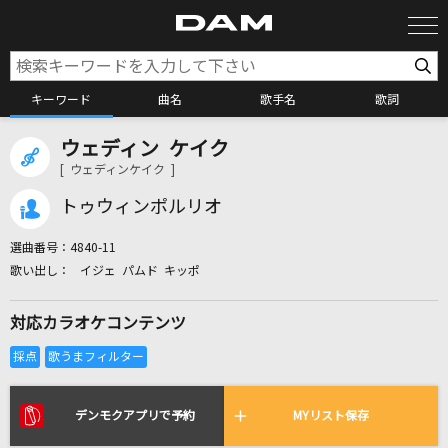
キーワード
曲名
歌手名
歌詞
ウェディン ケイク
カラオケ検索
[ ウェディンケイク ]
トゥウィンポルリオ
カラオケ店舗検索
選曲番号：
4840-11
イジェ パムド キッポ
カラオケリクエスト
対応カラオケコンテンツ
全国りれき
リアルタイムで歌われている曲の一覧
デンモクアプリで予約
MYリスト保存