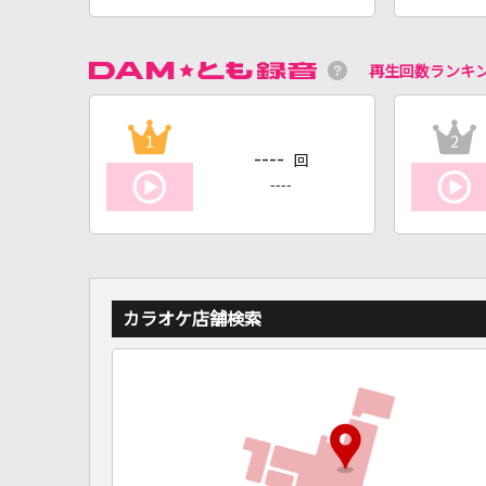
再生回数ランキ
1
2
----
回
----
カラオケ店舗検索