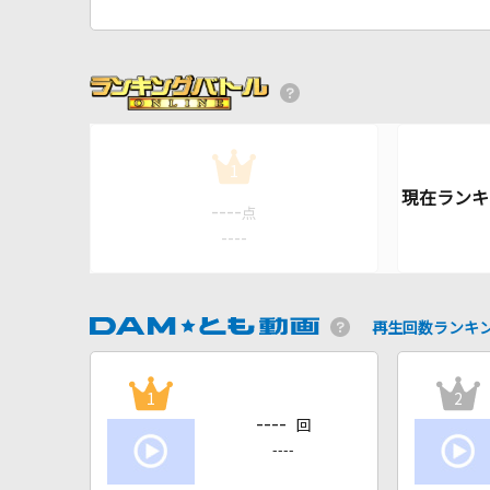
1
----
点
----
再生回数ランキ
1
2
----
回
----