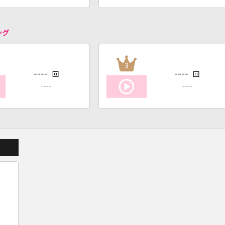
ング
3
----
----
回
回
----
----