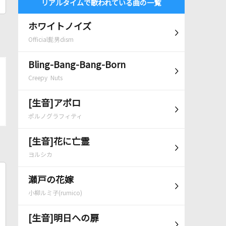
リアルタイムで歌われている曲の一覧
ホワイトノイズ
Official髭男dism
Bling-Bang-Bang-Born
Creepy Nuts
[生音]アポロ
ポルノグラフィティ
[生音]花に亡霊
ヨルシカ
瀬戸の花嫁
小柳ルミ子(rumico)
[生音]明日への扉