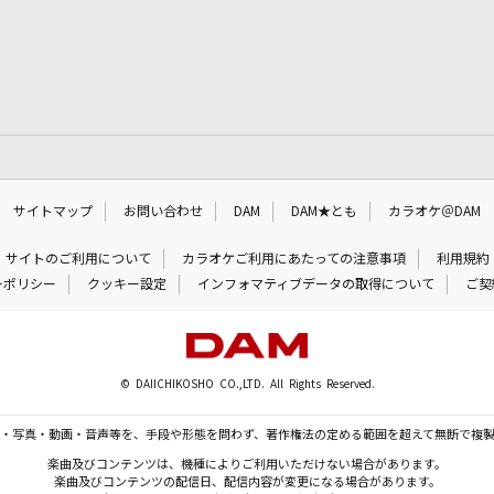
サイトマップ
お問い合わせ
DAM
DAM★とも
カラオケ＠DAM
サイトのご利用について
カラオケご利用にあたっての注意事項
利用規約
ーポリシー
クッキー設定
インフォマティブデータの取得について
ご契
© DAIICHIKOSHO CO.,LTD. All Rights Reserved.
・写真・動画・音声等を、手段や形態を問わず、著作権法の定める範囲を超えて無断で複
楽曲及びコンテンツは、機種によりご利用いただけない場合があります。
楽曲及びコンテンツの配信日、配信内容が変更になる場合があります。