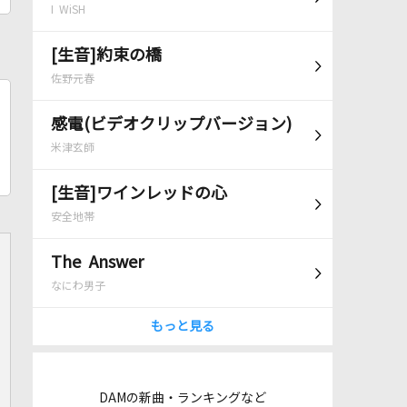
I WiSH
[生音]約束の橋
佐野元春
感電(ビデオクリップバージョン)
米津玄師
[生音]ワインレッドの心
安全地帯
The Answer
なにわ男子
もっと見る
DAMの新曲・ランキングなど