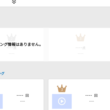
2
3
----
----
点
点
----
----
ング
3
----
----
回
回
----
----