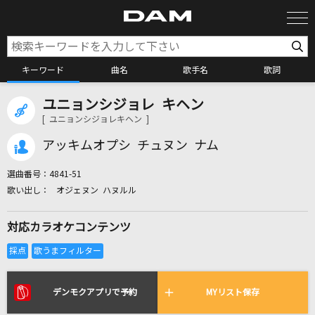
キーワード
曲名
歌手名
歌詞
ユニョンシジョレ キヘン
カラオケ検索
[ ユニョンシジョレキヘン ]
アッキムオプシ チュヌン ナム
カラオケ店舗検索
選曲番号：
4841-51
オジェヌン ハヌルル
カラオケリクエスト
対応カラオケコンテンツ
全国りれき
リアルタイムで歌われている曲の一覧
デンモクアプリで予約
MYリスト保存