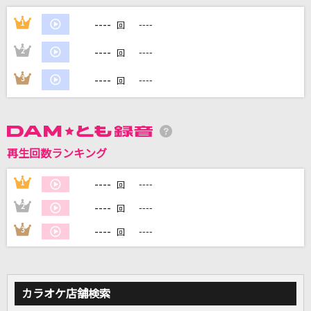
----
メリトクラシー
1
----
回
ローレライ(歌:水上スイ)
----
2
----
回
のびしろ
----
3
----
回
Creepy Nuts
ジャックポットサッドガール
syudou
再生回数ランキング
ハイライト・ハイライト
----
1
----
回
the peggies
----
2
----
回
----
3
----
もっと見る
回
DAMの新曲・ランキングなど
カラオケ最新情報をチェック！
カラオケ店舗検索