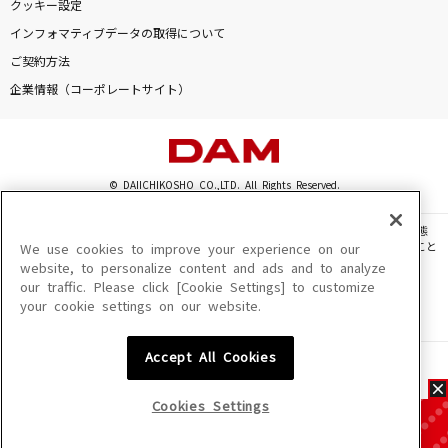
クッキー設定
インフォマティブデータの取得について
ご契約方法
企業情報（コーポレートサイト）
© DAIICHIKOSHO CO.,LTD. All Rights Reserved.
このサイトに掲載されている一切の文章・画像・写真・動画・音声等を、手段や形態
を問わず、著作権法の定める範囲を超えて無断で複製、転載、ファイル化などすること
We use cookies to improve your experience on our
を禁じます。
website, to personalize content and ads and to analyze
our traffic. Please click [Cookie Settings] to customize
楽曲及びコンテンツは、機種によりご利用いただけない場合があります。
your cookie settings on our website.
楽曲及びコンテンツの配信日、配信内容が変更になる場合があります。
楽曲によりMYリスト保存ができない場合があります。
Accept All Cookies
JASRAC許諾番号
6602250213Y31015 6602250112Y38026 6602250240Y31015
6602250241Y45122
Cookies Settings
NexTone許諾番号
ID000002945 ID000002947 ID000002937 ID000002938