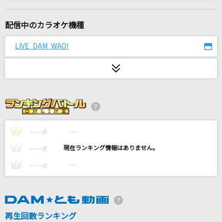
星空のSpica
田村ゆかり
配信中のカラオケ機種
抱きしめてシュヴァルツ
LIVE DAM WAO!
ゴールデンボンバー
[生音]メリッサ
ポルノグラフィティ
[生音]366日
HY
----
----
1
点
----
----
2
点
さよーならまたいつか！(ビデオクリップバージ
ョン)
----
----
3
点
米津玄師
[生音]いとしのエリー
再生回数ランキング
サザンオールスターズ