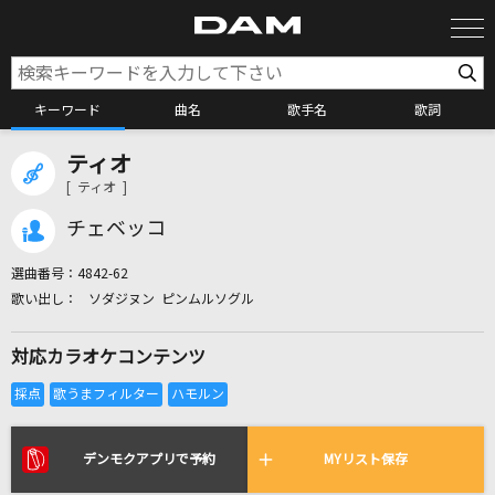
キーワード
曲名
歌手名
歌詞
ティオ
カラオケ検索
[ ティオ ]
チェベッコ
カラオケ店舗検索
選曲番号：
4842-62
ソダジヌン ピンムルソグル
カラオケリクエスト
対応カラオケコンテンツ
全国りれき
リアルタイムで歌われている曲の一覧
デンモクアプリで予約
MYリスト保存