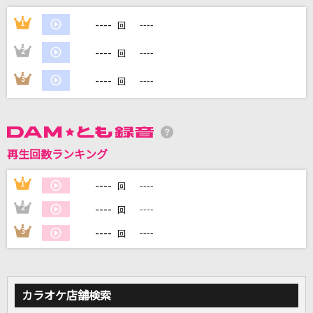
Stand By You
----
1
----
回
Official髭男dism
----
2
----
回
I LOVE YOU
----
3
----
回
クリス・ハート
#あくあ色ぱれっと
湊あくあ
再生回数ランキング
灰色と青(+菅田将暉)
----
1
----
回
米津玄師
----
2
----
回
もっと見る
----
3
----
回
DAMの新曲・ランキングなど
カラオケ最新情報をチェック！
カラオケ店舗検索