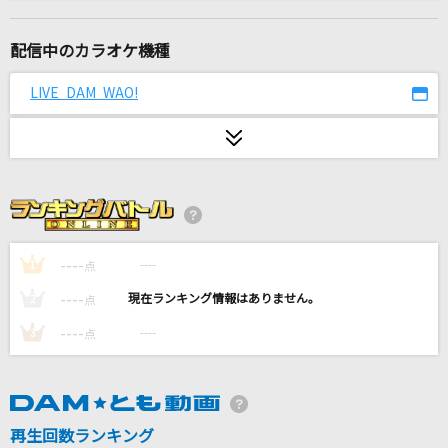
KissHug
aiko
配信中のカラオケ機種
LOVE SONG
LIVE DAM WAO!
三代目 J SOUL BROTHERS from EXILE TRIBE
月が綺麗ねと言われたい！
柿崎ユウタ
[生音]アイのシナリオ
CHiCO with HoneyWorks
----
----
1
点
----
----
2
点
クローバー・クラブ
----
----
3
点
ゆうゆ feat.初音ミク
懐かしさの先
乃木坂46
再生回数ランキング