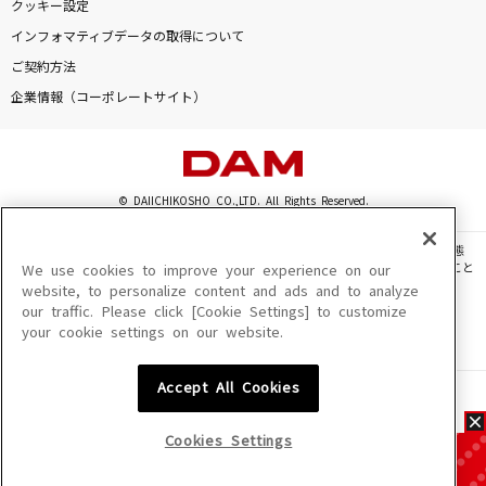
クッキー設定
インフォマティブデータの取得について
ご契約方法
企業情報（コーポレートサイト）
© DAIICHIKOSHO CO.,LTD. All Rights Reserved.
このサイトに掲載されている一切の文章・画像・写真・動画・音声等を、手段や形態
を問わず、著作権法の定める範囲を超えて無断で複製、転載、ファイル化などすること
We use cookies to improve your experience on our
を禁じます。
website, to personalize content and ads and to analyze
our traffic. Please click [Cookie Settings] to customize
楽曲及びコンテンツは、機種によりご利用いただけない場合があります。
your cookie settings on our website.
楽曲及びコンテンツの配信日、配信内容が変更になる場合があります。
楽曲によりMYリスト保存ができない場合があります。
Accept All Cookies
JASRAC許諾番号
6602250213Y31015 6602250112Y38026 6602250240Y31015
6602250241Y45122
Cookies Settings
NexTone許諾番号
ID000002945 ID000002947 ID000002937 ID000002938