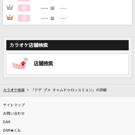
----
2
----
回
DAMに会員登録・ログインして
----
3
----
回
カラオケをもっと楽しもう！
カラオケ店舗検索
自宅でカラオケ歌い放題！
家族や友達と一緒に！練習にも！
店舗検索
カラオケ検索
「クデ プメ チャムドゥロッスミョン」の詳細
サイトマップ
お問い合わせ
DAM
DAM★とも