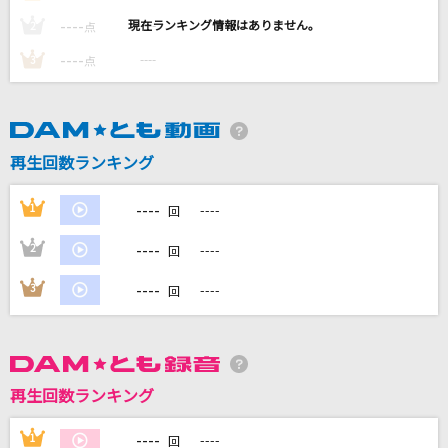
Ex-Otogibanashi
----
----
2
点
かぐや(cv.夏吉ゆうこ)、月見ヤチヨ(cv.早見沙織)
----
----
3
点
Five
嵐(アラシ)
再生回数ランキング
スターマイン
Da-iCE
----
1
----
回
世界でいちばん熱い夏
----
2
----
回
PRINCESS PRINCESS
----
3
----
回
もっと見る
DAMの新曲・ランキングなど
カラオケ最新情報をチェック！
再生回数ランキング
----
1
----
回