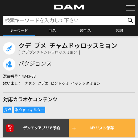
キーワード
曲名
歌手名
歌詞
クデ プメ チャムドゥロッスミョン
カラオケ検索
[ クデプメチャムドゥロッスミョン ]
パクジョンス
カラオケ店舗検索
選曲番号：
4843-38
ナヌン クデエ ピントゥミ イッソッタミョン
カラオケリクエスト
対応カラオケコンテンツ
全国りれき
リアルタイムで歌われている曲の一覧
デンモクアプリで予約
MYリスト保存