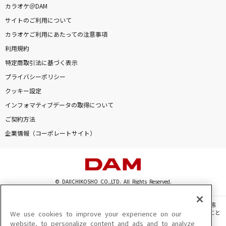
カラオケ＠DAM
サイトのご利用について
カラオケご利用にあたっての注意事項
利用規約
特定商取引法に基づく表示
プライバシーポリシー
クッキー設定
インフォマティブデータの取得について
ご契約方法
企業情報（コーポレートサイト）
© DAIICHIKOSHO CO.,LTD. All Rights Reserved.
このサイトに掲載されている一切の文章・画像・写真・動画・音声等を、手段や形態
を問わず、著作権法の定める範囲を超えて無断で複製、転載、ファイル化などすること
We use cookies to improve your experience on our
を禁じます。
website, to personalize content and ads and to analyze