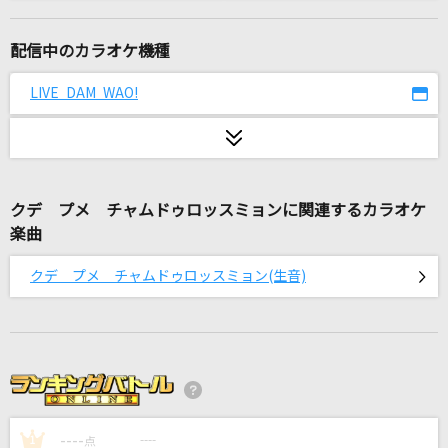
[生音]恋の予感
安全地帯
配信中のカラオケ機種
DAN DAN 心魅かれてく
LIVE DAM WAO!
FIELD OF VIEW(the FIELD OF VIEW)
Get Wild
TM NETWORK(TMN)
クデ プメ チャムドゥロッスミョンに関連するカラオケ
楽曲
不言論
BAK
クデ プメ チャムドゥロッスミョン(生音)
好きで、好きで、好きで。
倖田來未
This game
鈴木このみ
----
----
1
点