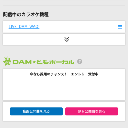
[生音]ワインレッドの心
安全地帯
配信中のカラオケ機種
[生音]Tシャツに口紅
LIVE DAM WAO!
ラッツ&スター(シャネルズ)
さよならコンサート
クラフト
2026年8月度
[生音]メロディー
今なら採用のチャンス！ エントリー受付中
玉置浩二
[生音]Bye For Now
T-BOLAN
DAM★ともボーカルエントリーランキング
ウタカタララバイ
動画公開曲を見る
録音公開曲を見る
Ado