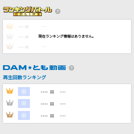
薔薇の鎖
西城秀樹
----
----
1
[生音]空港
点
テレサ・テン
----
----
2
点
----
----
3
点
スパークル [original ver.]
RADWIMPS
爆裂愛してる
再生回数ランキング
M!LK
----
1
----
回
もっと見る
----
2
----
回
DAMの新曲・ランキングなど
----
3
----
回
カラオケ最新情報をチェック！