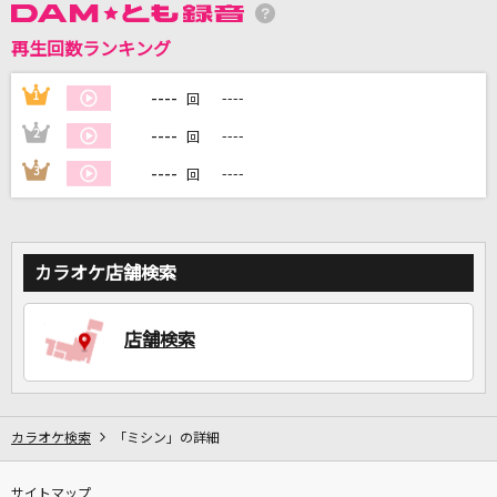
再生回数ランキング
DAMに会員登録・ログインして
カラオケをもっと楽しもう！
----
1
----
回
----
2
----
回
----
3
----
回
自宅でカラオケ歌い放題！
家族や友達と一緒に！練習にも！
カラオケ店舗検索
店舗検索
カラオケ検索
「ミシン」の詳細
サイトマップ