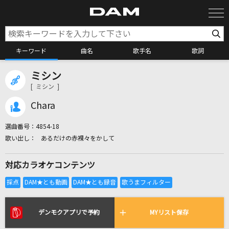
キーワード
曲名
歌手名
歌詞
ミシン
カラオケ検索
[ ミシン ]
Chara
カラオケ店舗検索
選曲番号：
4854-18
あるだけの赤裸々をかして
カラオケリクエスト
対応カラオケコンテンツ
全国りれき
リアルタイムで歌われている曲の一覧
デンモクアプリで予約
MYリスト保存