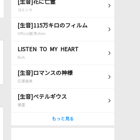
[生音]花に亡霊
ヨルシカ
[生音]115万キロのフィルム
Official髭男dism
LISTEN TO MY HEART
BoA
[生音]ロマンスの神様
広瀬香美
[生音]ベテルギウス
優里
もっと見る