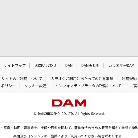
サイトマップ
お問い合わせ
DAM
DAM★とも
カラオケ＠DAM
サイトのご利用について
カラオケご利用にあたっての注意事項
利用規約
ーポリシー
クッキー設定
インフォマティブデータの取得について
ご契
© DAIICHIKOSHO CO.,LTD. All Rights Reserved.
・写真・動画・音声等を、手段や形態を問わず、著作権法の定める範囲を超えて無断で複
楽曲及びコンテンツは、機種によりご利用いただけない場合があります。