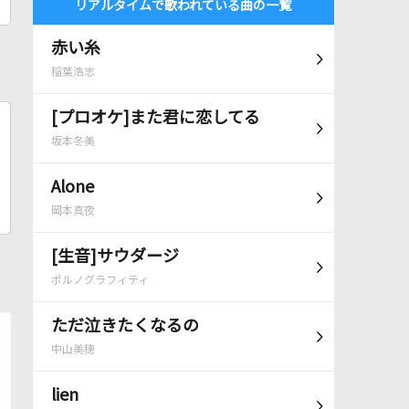
リアルタイムで歌われている曲の一覧
赤い糸
稲葉浩志
[プロオケ]また君に恋してる
坂本冬美
Alone
岡本真夜
[生音]サウダージ
ポルノグラフィティ
ただ泣きたくなるの
中山美穂
lien