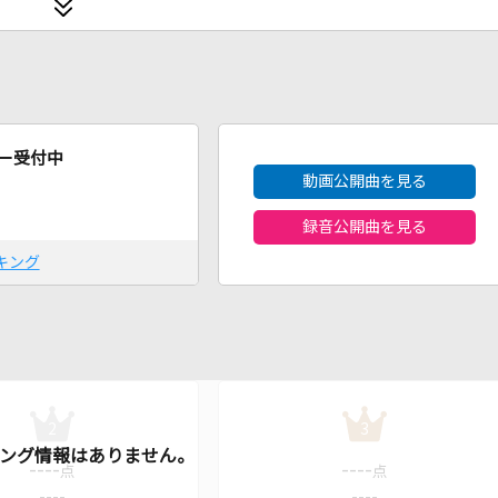
2026年8月度
ー受付中
動画公開曲を見る
録音公開曲を見る
キング
2
3
----
----
点
点
----
----