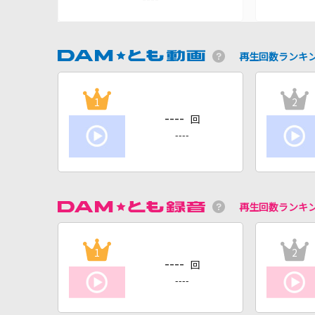
再生回数ランキ
1
2
----
回
----
再生回数ランキ
1
2
----
回
----