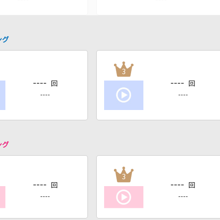
ング
3
----
----
回
回
----
----
ング
3
----
----
回
回
----
----