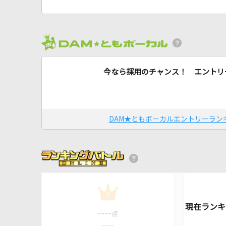
今なら採用のチャンス！ エントリ
DAM★ともボーカルエントリーラン
1
----
点
----