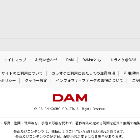
サイトマップ
お問い合わせ
DAM
DAM★とも
カラオケ＠DAM
サイトのご利用について
カラオケご利用にあたっての注意事項
利用規約
ーポリシー
クッキー設定
インフォマティブデータの取得について
ご契
© DAIICHIKOSHO CO.,LTD. All Rights Reserved.
・写真・動画・音声等を、手段や形態を問わず、著作権法の定める範囲を超えて無断で複
楽曲及びコンテンツは、機種によりご利用いただけない場合があります。
楽曲及びコンテンツの配信日、配信内容が変更になる場合があります。