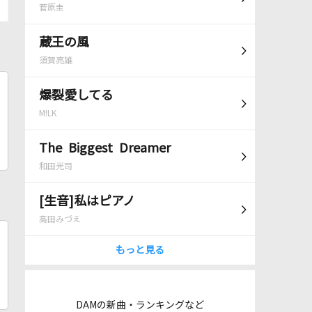
菅原圭
蔵王の風
須賀亮雄
爆裂愛してる
M!LK
The Biggest Dreamer
和田光司
[生音]私はピアノ
高田みづえ
もっと見る
DAMの新曲・ランキングなど