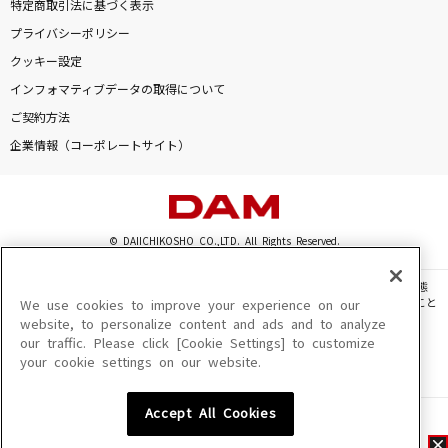
特定商取引法に基づく表示
プライバシーポリシー
クッキー設定
インフォマティブデータの取得について
ご契約方法
企業情報（コーポレートサイト）
© DAIICHIKOSHO CO.,LTD. All Rights Reserved.
このサイトに掲載されている一切の文章・画像・写真・動画・音声等を、手段や形態
を問わず、著作権法の定める範囲を超えて無断で複製、転載、ファイル化などすること
We use cookies to improve your experience on our
を禁じます。
website, to personalize content and ads and to analyze
our traffic. Please click [Cookie Settings] to customize
楽曲及びコンテンツは、機種によりご利用いただけない場合があります。
your cookie settings on our website.
楽曲及びコンテンツの配信日、配信内容が変更になる場合があります。
楽曲によりMYリスト保存ができない場合があります。
Accept All Cookies
JASRAC許諾番号
6602250213Y31015 6602250112Y38026 6602250240Y31015
6602250241Y45122