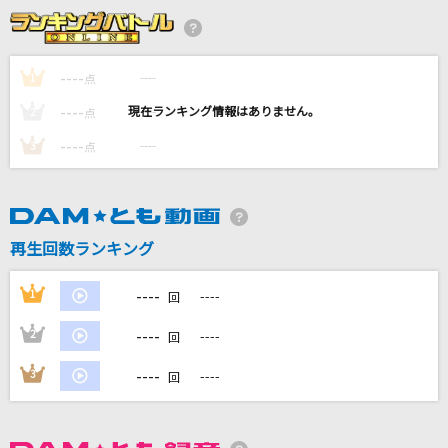
[生音]長良川艶歌
五木ひろし
----
----
1
点
[生音]TSUNAMI
----
----
2
点
サザンオールスターズ
----
----
3
点
運命
sumika
一生に一度愛してるよ
再生回数ランキング
クリープハイプ
----
1
----
回
もっと見る
----
2
----
回
DAMの新曲・ランキングなど
----
3
----
回
カラオケ最新情報をチェック！