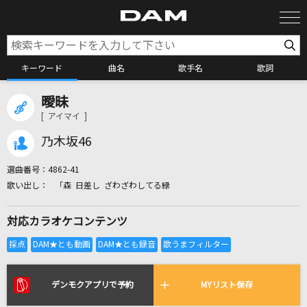
キーワード
曲名
歌手名
歌詞
曖昧
カラオケ検索
[ アイマイ ]
乃木坂46
カラオケ店舗検索
選曲番号：
4862-41
「森 日差し ざわざわしてる緑
カラオケリクエスト
対応カラオケコンテンツ
全国りれき
リアルタイムで歌われている曲の一覧
デンモクアプリで予約
MYリスト保存