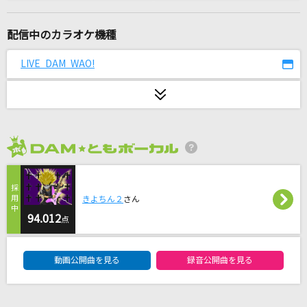
ヤングアダルト
マカロニえんぴつ
配信中のカラオケ機種
[生音]境界線
LIVE DAM WAO!
amazarashi
多分、風。
サカナクション
2026年8月度
Time goes by
Every Little Thing
きよちん２
さん
スターマイン
94.012
点
Da-iCE
DAM★ともボーカルエントリーランキング
動画公開曲を見る
録音公開曲を見る
一度だけの恋なら
ワルキューレ