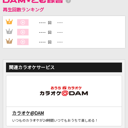
再生回数ランキング
DAMに会員登録・ログインして
カラオケをもっと楽しもう！
----
1
----
回
----
2
----
回
----
3
----
回
自宅でカラオケ歌い放題！
家族や友達と一緒に！練習にも！
関連カラオケサービス
カラオケ@DAM
いつものカラオケが24時間いつでもおうちで楽しめる！