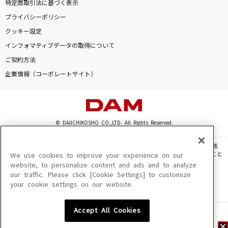
特定商取引法に基づく表示
プライバシーポリシー
クッキー設定
インフォマティブデータの取得について
ご契約方法
企業情報（コーポレートサイト）
© DAIICHIKOSHO CO.,LTD. All Rights Reserved.
このサイトに掲載されている一切の文章・画像・写真・動画・音声等を、手段や形態
を問わず、著作権法の定める範囲を超えて無断で複製、転載、ファイル化などすること
We use cookies to improve your experience on our
を禁じます。
website, to personalize content and ads and to analyze
our traffic. Please click [Cookie Settings] to customize
楽曲及びコンテンツは、機種によりご利用いただけない場合があります。
your cookie settings on our website.
楽曲及びコンテンツの配信日、配信内容が変更になる場合があります。
楽曲によりMYリスト保存ができない場合があります。
Accept All Cookies
JASRAC許諾番号
6602250213Y31015 6602250112Y38026 6602250240Y31015
6602250241Y45122