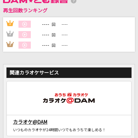
再生回数ランキング
DAMに会員登録・ログインして
カラオケをもっと楽しもう！
----
1
----
回
----
2
----
回
----
3
----
回
自宅でカラオケ歌い放題！
家族や友達と一緒に！練習にも！
関連カラオケサービス
カラオケ@DAM
いつものカラオケが24時間いつでもおうちで楽しめる！