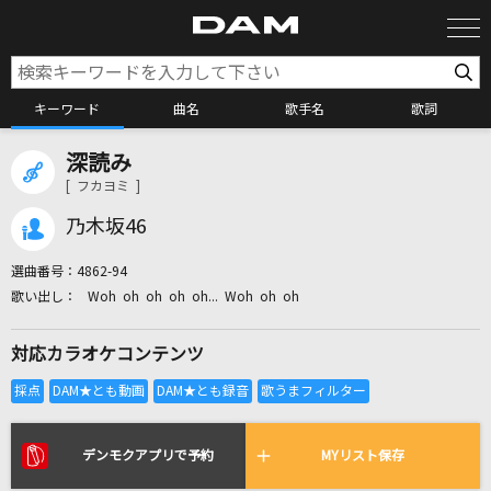
キーワード
曲名
歌手名
歌詞
深読み
カラオケ検索
[ フカヨミ ]
乃木坂46
カラオケ店舗検索
選曲番号：
4862-94
Woh oh oh oh oh... Woh oh oh
カラオケリクエスト
対応カラオケコンテンツ
全国りれき
リアルタイムで歌われている曲の一覧
デンモクアプリで予約
MYリスト保存