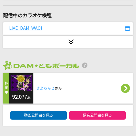
[生音]くせげ
Saucy Dog
配信中のカラオケ機種
ひとりじゃない
LIVE DAM WAO!
DEEN
[生音]愛人
テレサ・テン
2026年8月度
イチジク煙 (TV Size)
ずっと真夜中でいいのに。
きよちん２
さん
[生音]愛着
92.077
点
My Hair is Bad
DAM★ともボーカルエントリーランキング
動画公開曲を見る
録音公開曲を見る
[生音]Wherever you are
ONE OK ROCK