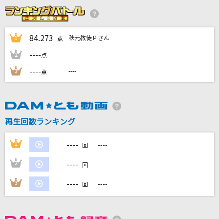
[生音]しなやかに歌って
山口百恵
84.273
秋元教徒Ｐさん
1
点
ヒーロー(Holding Out For a Hero)
----
----
2
点
麻倉未稀
----
----
3
点
青春病
藤井 風
[生音]たばこ
再生回数ランキング
コレサワ
----
1
----
回
もっと見る
----
2
----
回
DAMの新曲・ランキングなど
----
3
----
回
カラオケ最新情報をチェック！