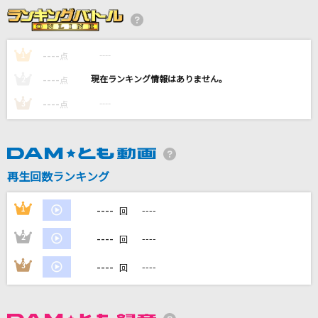
[生音]粉雪
レミオロメン
----
----
1
点
名前のない怪物
----
----
2
点
EGOIST
----
----
3
点
[生音]時間よ止まれ
矢沢永吉
Flower Cloud
再生回数ランキング
SixTONES
----
1
----
回
もっと見る
----
2
----
回
DAMの新曲・ランキングなど
----
3
----
回
カラオケ最新情報をチェック！