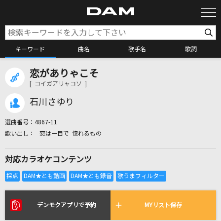
キーワード
曲名
歌手名
歌詞
恋がありゃこそ
カラオケ検索
[ コイガアリャコソ ]
石川さゆり
カラオケ店舗検索
選曲番号：
4867-11
恋は一目で 惚れるもの
カラオケリクエスト
対応カラオケコンテンツ
全国りれき
リアルタイムで歌われている曲の一覧
デンモクアプリで予約
MYリスト保存