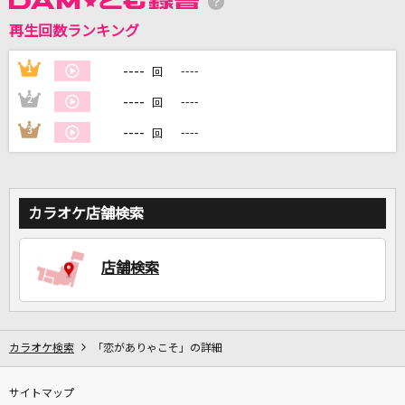
再生回数ランキング
DAMに会員登録・ログインして
カラオケをもっと楽しもう！
----
1
----
回
----
2
----
回
----
3
----
回
自宅でカラオケ歌い放題！
家族や友達と一緒に！練習にも！
カラオケ店舗検索
店舗検索
カラオケ検索
「恋がありゃこそ」の詳細
サイトマップ