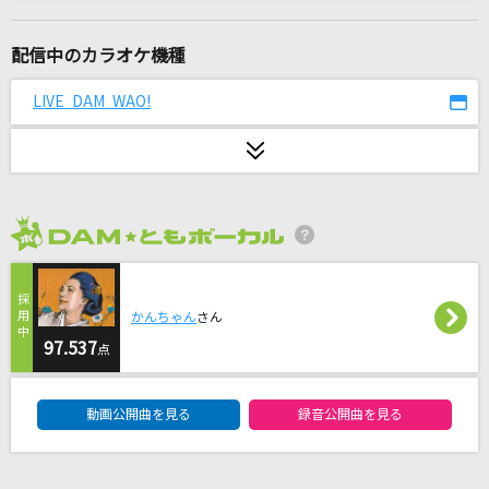
[生音]鳴門海流
三山ひろし
配信中のカラオケ機種
Once
LIVE DAM WAO!
原田ひとみ
[プロオケ]ray
BUMP OF CHICKEN
2026年8月度
バタフライエフェクト
ハンブレッダーズ
かんちゃん
さん
366日
97.537
点
清水翔太 feat.仲宗根泉(HY)
DAM★ともボーカルエントリーランキング
動画公開曲を見る
録音公開曲を見る
抱きしめたい
Mr.Children