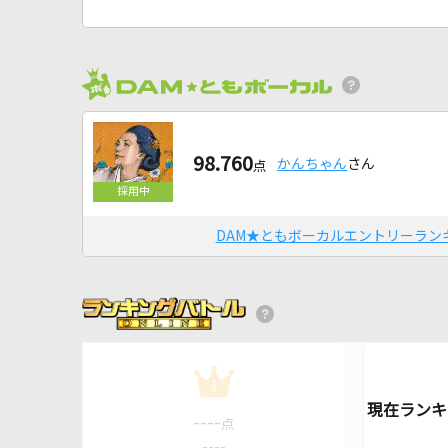
98.760
かんちゃん
さん
点
DAM★ともボーカルエントリーラン
1
----
点
----