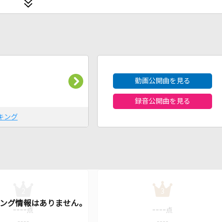
2026年8月度
動画公開曲を見る
録音公開曲を見る
キング
2
3
----
----
点
点
----
----