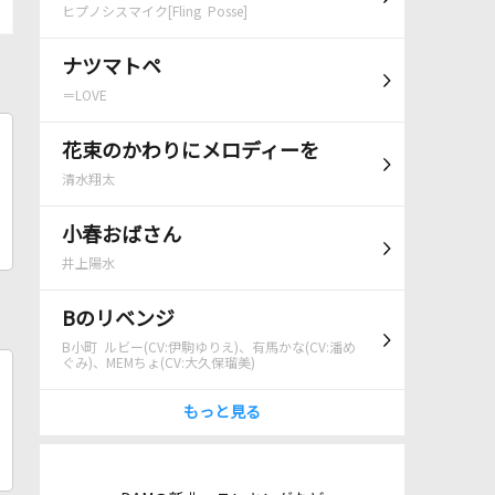
ヒプノシスマイク[Fling Posse]
ナツマトペ
＝LOVE
花束のかわりにメロディーを
清水翔太
小春おばさん
井上陽水
Bのリベンジ
B小町 ルビー(CV:伊駒ゆりえ)、有馬かな(CV:潘め
ぐみ)、MEMちょ(CV:大久保瑠美)
もっと見る