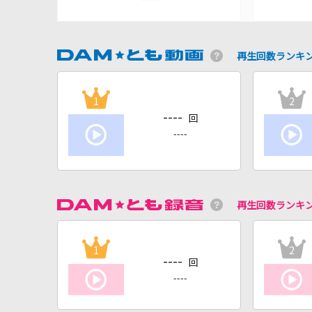
再生回数ランキ
1
2
----
回
----
再生回数ランキ
1
2
----
回
----