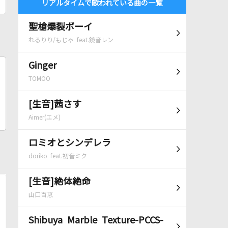
リアルタイムで歌われている曲の一覧
聖槍爆裂ボーイ
れるりり/もじゃ feat.鏡音レン
Ginger
TOMOO
[生音]茜さす
Aimer(エメ)
ロミオとシンデレラ
doriko feat.初音ミク
[生音]絶体絶命
山口百恵
Shibuya Marble Texture-PCCS-