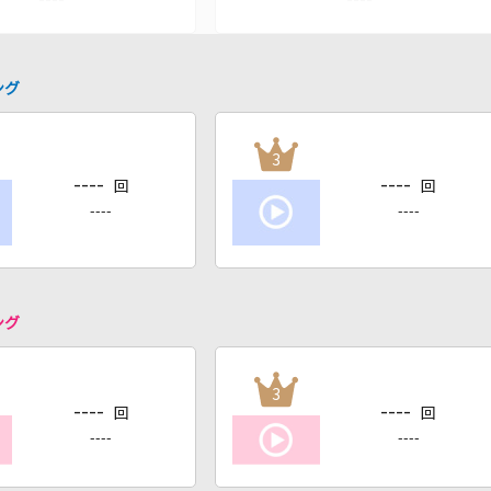
ング
3
----
----
回
回
----
----
ング
3
----
----
回
回
----
----