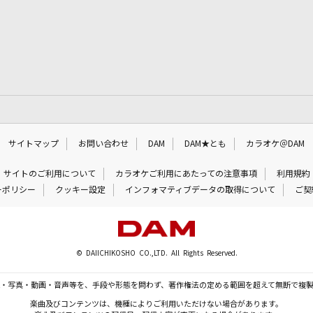
サイトマップ
お問い合わせ
DAM
DAM★とも
カラオケ＠DAM
サイトのご利用について
カラオケご利用にあたっての注意事項
利用規約
ーポリシー
クッキー設定
インフォマティブデータの取得について
ご契
© DAIICHIKOSHO CO.,LTD. All Rights Reserved.
・写真・動画・音声等を、手段や形態を問わず、著作権法の定める範囲を超えて無断で複
楽曲及びコンテンツは、機種によりご利用いただけない場合があります。