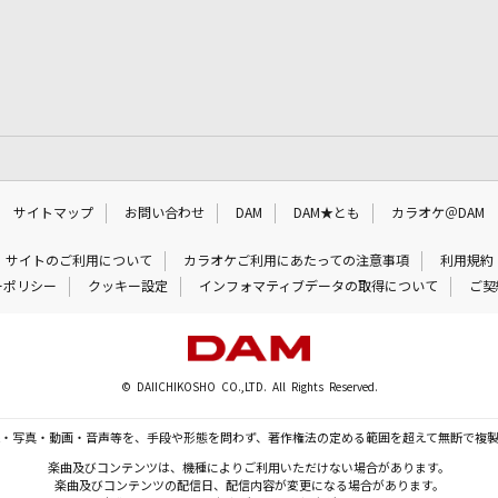
サイトマップ
お問い合わせ
DAM
DAM★とも
カラオケ＠DAM
サイトのご利用について
カラオケご利用にあたっての注意事項
利用規約
ーポリシー
クッキー設定
インフォマティブデータの取得について
ご契
© DAIICHIKOSHO CO.,LTD. All Rights Reserved.
・写真・動画・音声等を、手段や形態を問わず、著作権法の定める範囲を超えて無断で複
楽曲及びコンテンツは、機種によりご利用いただけない場合があります。
楽曲及びコンテンツの配信日、配信内容が変更になる場合があります。