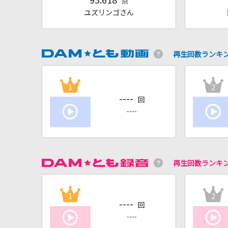
93.618
点
ユズリンゴさん
再生回数ランキ
1
2
----
回
----
再生回数ランキ
1
2
----
回
----