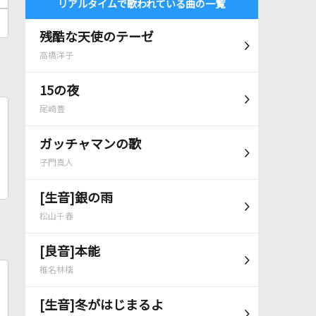
リアルタイムで歌われている曲の一覧
残酷な天使のテーゼ
高橋洋子
15の夜
尾崎豊
ガッチャマンの歌
子門真人
[生音]銀の雨
松山千春
[良音]本能
椎名林檎
[生音]冬がはじまるよ