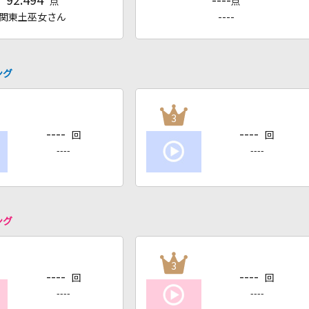
92.494
----
点
点
関東土巫女さん
----
ング
3
----
----
回
回
----
----
ング
3
----
----
回
回
----
----