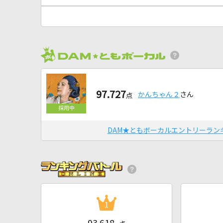
97.727
かんちゃん２
さん
点
DAM★ともボーカルエントリーラン
1