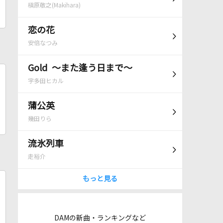
槇原敬之(Makihara)
恋の花
安倍なつみ
Gold ～また逢う日まで～
宇多田ヒカル
蒲公英
幾田りら
流氷列車
走裕介
もっと見る
DAMの新曲・ランキングなど