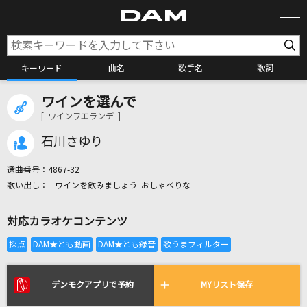
キーワード
曲名
歌手名
歌詞
ワインを選んで
カラオケ検索
[ ワインヲエランデ ]
石川さゆり
カラオケ店舗検索
選曲番号：
4867-32
ワインを飲みましょう おしゃべりな
カラオケリクエスト
対応カラオケコンテンツ
全国りれき
リアルタイムで歌われている曲の一覧
デンモクアプリで予約
MYリスト保存