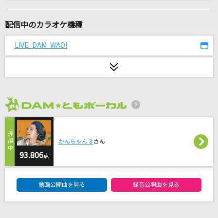
departure!
小野正利
配信中のカラオケ機種
風をあつめて
LIVE DAM WAO!
はっぴいえんど
感電(ビデオクリップバージョン)
米津玄師
2026年8月度
瞳をとじて
平井堅
かんちゃん３
さん
PIECE OF MY WISH
93.806
点
今井美樹
DAM★ともボーカルエントリーランキング
動画公開曲を見る
録音公開曲を見る
Good Life
清水翔太