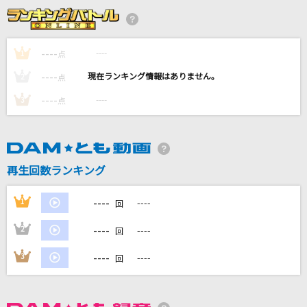
[オリカラ]DAN DAN 心魅かれてく 1996/10/25
渋谷公会堂
FIELD OF VIEW(the FIELD OF VIEW)
----
----
1
点
----
[生音]幸せ
----
2
点
back number
----
----
3
点
今年最高の日を
TENSONG
再生回数ランキング
ケセラセラ
Mrs. GREEN APPLE
----
1
----
回
もっと見る
----
2
----
回
----
3
----
回
DAMの新曲・ランキングなど
カラオケ最新情報をチェック！