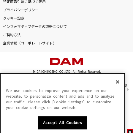
特定商取引法に基づく表示
プライバシーポリシー
クッキー設定
インフォマティブデータの取得について
ご契約方法
企業情報（コーポレートサイト）
© DAIICHIKOSHO CO.,LTD. All Rights Reserved.
このサイトに掲載されている一切の文章・画像・写真・動画・音声等を、手段や形態
を問わず、著作権法の定める範囲を超えて無断で複製、転載、ファイル化などすること
We use cookies to improve your experience on our
を禁じます。
website, to personalize content and ads and to analyze
our traffic. Please click [Cookie Settings] to customize
楽曲及びコンテンツは、機種によりご利用いただけない場合があります。
your cookie settings on our website.
楽曲及びコンテンツの配信日、配信内容が変更になる場合があります。
楽曲によりMYリスト保存ができない場合があります。
Accept All Cookies
JASRAC許諾番号
6602250213Y31015 6602250112Y38026 6602250240Y31015
6602250241Y45122