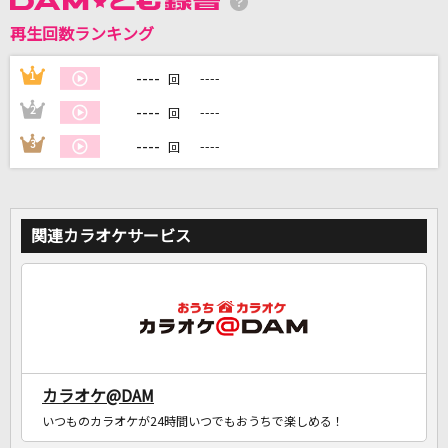
再生回数ランキング
----
1
----
DAMに会員登録・ログインして
回
カラオケをもっと楽しもう！
----
2
----
回
----
3
----
回
自宅でカラオケ歌い放題！
家族や友達と一緒に！練習にも！
関連カラオケサービス
カラオケ@DAM
いつものカラオケが24時間いつでもおうちで楽しめる！