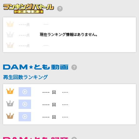
Missing You
MY FIRST STORY
----
----
1
点
PAPARAZZI
----
----
2
点
少女時代
----
----
3
点
よあけのうた
jo0ji
恋の終わりの名古屋にひとり
再生回数ランキング
水森かおり
----
1
----
回
もっと見る
----
2
----
回
DAMの新曲・ランキングなど
----
3
----
回
カラオケ最新情報をチェック！