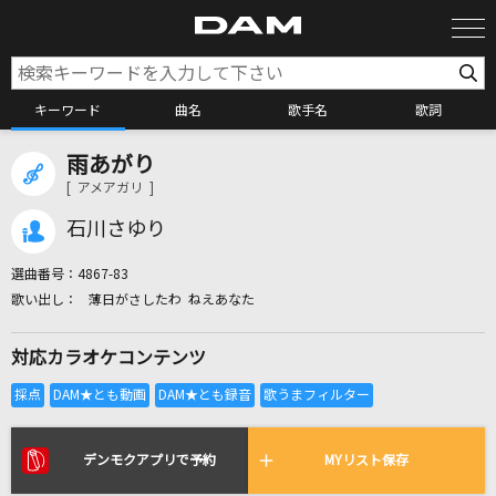
キーワード
曲名
歌手名
歌詞
雨あがり
カラオケ検索
[ アメアガリ ]
石川さゆり
カラオケ店舗検索
選曲番号：
4867-83
薄日がさしたわ ねえあなた
カラオケリクエスト
対応カラオケコンテンツ
全国りれき
リアルタイムで歌われている曲の一覧
デンモクアプリで予約
MYリスト保存