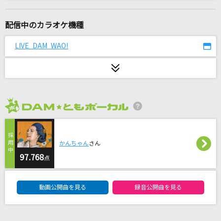
[生音]未来予想図Ⅱ
DREAMS COME TRUE
配信中のカラオケ機種
負け犬にアンコールはいらない
LIVE DAM WAO!
ヨルシカ
メタボリックOh!ハルマゲドン
モアとおじさま
2026年8月度
奏(かなで)
スキマスイッチ
かんちゃん
さん
A HAPPY RAINY DAY
97.768
点
TENSONG
DAM★ともボーカルエントリーランキング
動画公開曲を見る
録音公開曲を見る
[生音]インフェルノ(アニメ映像 Ver.)
Mrs. GREEN APPLE