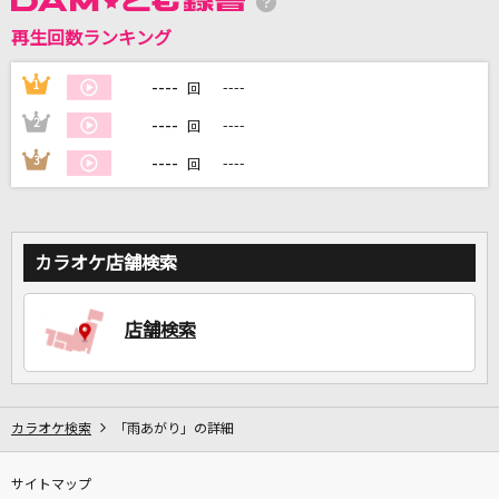
再生回数ランキング
DAMに会員登録・ログインして
カラオケをもっと楽しもう！
----
1
----
回
----
2
----
回
----
3
----
回
自宅でカラオケ歌い放題！
家族や友達と一緒に！練習にも！
カラオケ店舗検索
店舗検索
カラオケ検索
「雨あがり」の詳細
サイトマップ