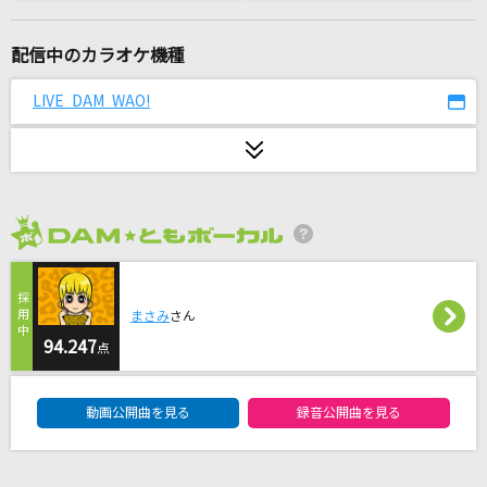
章
緑黄色社会
配信中のカラオケ機種
紅蓮の弓矢
LIVE DAM WAO!
Linked Horizon
怪獣
サカナクション
2026年8月度
見知らぬ糸
スピッツ
まさみ
さん
慟哭
94.247
点
工藤静香
DAM★ともボーカルエントリーランキング
動画公開曲を見る
録音公開曲を見る
歩いて帰ろう
斉藤和義