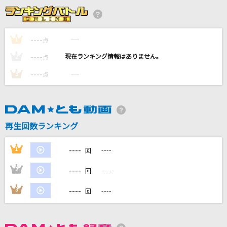
[生音]Tears
X JAPAN
----
----
1
点
[生音]Mela!
----
----
2
点
緑黄色社会
----
----
3
点
I LOVE...
Official髭男dism
[生音]流氷海峡
再生回数ランキング
竹川美子
----
1
----
回
もっと見る
----
2
----
回
DAMの新曲・ランキングなど
----
3
----
回
カラオケ最新情報をチェック！