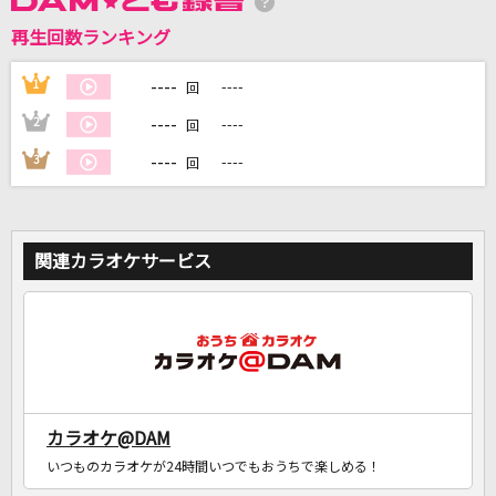
再生回数ランキング
DAMに会員登録・ログインして
カラオケをもっと楽しもう！
----
1
----
回
----
2
----
回
----
3
----
回
自宅でカラオケ歌い放題！
家族や友達と一緒に！練習にも！
関連カラオケサービス
カラオケ@DAM
いつものカラオケが24時間いつでもおうちで楽しめる！