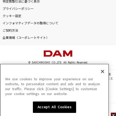
特定商取引法に基づく表示
プライバシーポリシー
クッキー設定
インフォマティブデータの取得について
ご契約方法
企業情報（コーポレートサイト）
© DAIICHIKOSHO CO.,LTD. All Rights Reserved.
このサイトに掲載されている一切の文章・画像・写真・動画・音声等を、手段や形態
を問わず、著作権法の定める範囲を超えて無断で複製、転載、ファイル化などすること
We use cookies to improve your experience on our
を禁じます。
website, to personalize content and ads and to analyze
our traffic. Please click [Cookie Settings] to customize
楽曲及びコンテンツは、機種によりご利用いただけない場合があります。
your cookie settings on our website.
楽曲及びコンテンツの配信日、配信内容が変更になる場合があります。
楽曲によりMYリスト保存ができない場合があります。
Accept All Cookies
JASRAC許諾番号
6602250213Y31015 6602250112Y38026 6602250240Y31015
6602250241Y45122