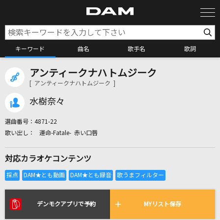
キーワード
曲名
歌手名
歌詞
アンティークナハトムジーク
カラオケ検索
[ アンティークナハトムジーク ]
水樹奈々
カラオケ店舗検索
選曲番号：
4871-22
運命-Fatale- 赤い口唇
カラオケリクエスト
対応カラオケコンテンツ
全国りれき
リアルタイムで歌われている曲の一覧
デンモクアプリで予約
MYリスト保存