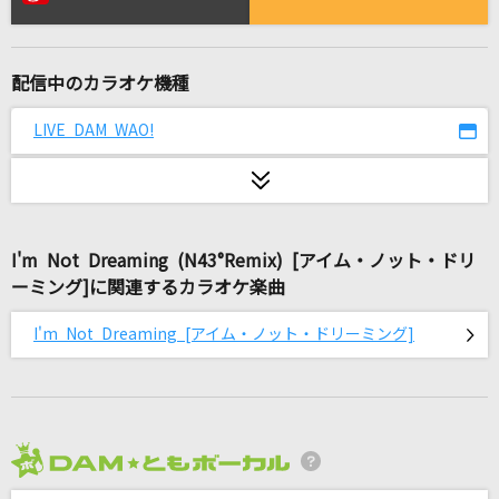
[生音]Make-up Shadow
井上陽水
配信中のカラオケ機種
P0WER-悪霊退散-
-真天地開闢集団-ジグザグ
LIVE DAM WAO!
ラストバージン
RADWIMPS
I'm Not Dreaming (N43°Remix) [アイム・ノット・ドリ
ひゅるりらぱっぱ
ーミング]に関連するカラオケ楽曲
tuki.
I'm Not Dreaming [アイム・ノット・ドリーミング]
わたがし
back number
[生音]あゝ人生に涙あり
里見浩太朗・横内正
2026年8月度