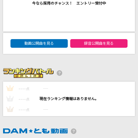
今なら採用のチャンス！ エントリー受付中
ひぐらしのなく頃に
島みやえい子(島宮えい子)
あいつら全員同窓会
ずっと真夜中でいいのに。
DAM★ともボーカルエントリーランキング
動画公開曲を見る
録音公開曲を見る
夢をあきらめないで
岡村孝子
隣で
マルシィ
----
----
1
点
もっと見る
----
----
2
点
----
----
3
点
DAMの新曲・ランキングなど
カラオケ最新情報をチェック！