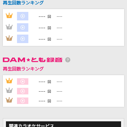
再生回数ランキング
----
1
----
DAMに会員登録・ログインして
回
カラオケをもっと楽しもう！
----
2
----
回
----
3
----
回
自宅でカラオケ歌い放題！
家族や友達と一緒に！練習にも！
再生回数ランキング
----
1
----
回
----
2
----
回
----
3
----
回
関連カラオケサービス