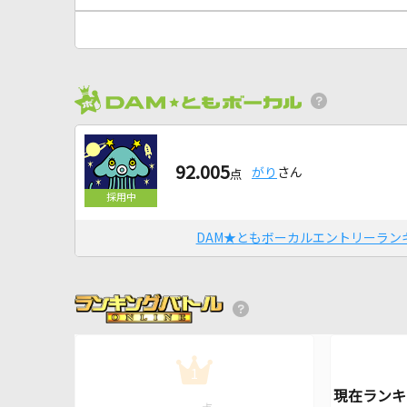
92.005
がり
さん
点
DAM★ともボーカルエントリーラン
1