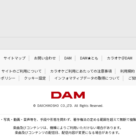
サイトマップ
お問い合わせ
DAM
DAM★とも
カラオケ＠DAM
サイトのご利用について
カラオケご利用にあたっての注意事項
利用規約
ーポリシー
クッキー設定
インフォマティブデータの取得について
ご契
© DAIICHIKOSHO CO.,LTD. All Rights Reserved.
・写真・動画・音声等を、手段や形態を問わず、著作権法の定める範囲を超えて無断で複
楽曲及びコンテンツは、機種によりご利用いただけない場合があります。
楽曲及びコンテンツの配信日、配信内容が変更になる場合があります。