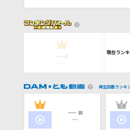
1
----
点
----
再生回数ランキ
1
2
----
回
----