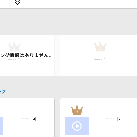
2
3
----
----
点
点
----
----
ング
3
----
----
回
回
----
----