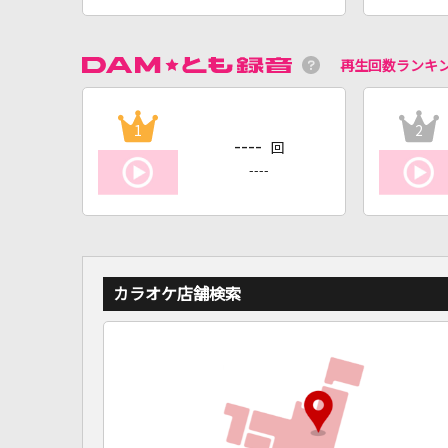
再生回数ランキ
1
2
----
回
----
カラオケ店舗検索