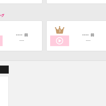
ング
3
----
----
回
回
----
----