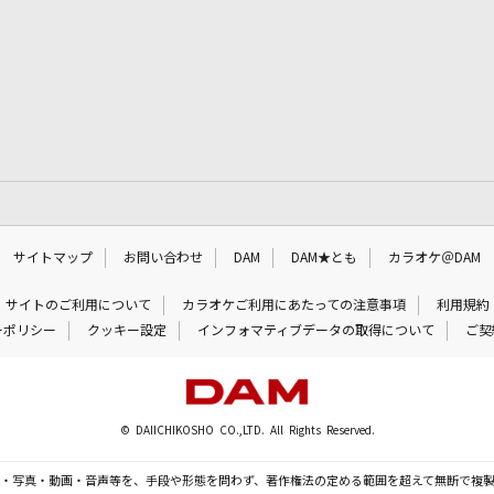
サイトマップ
お問い合わせ
DAM
DAM★とも
カラオケ＠DAM
サイトのご利用について
カラオケご利用にあたっての注意事項
利用規約
ーポリシー
クッキー設定
インフォマティブデータの取得について
ご契
© DAIICHIKOSHO CO.,LTD. All Rights Reserved.
・写真・動画・音声等を、手段や形態を問わず、著作権法の定める範囲を超えて無断で複