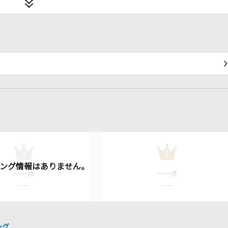
2
3
----
----
点
点
----
----
ング