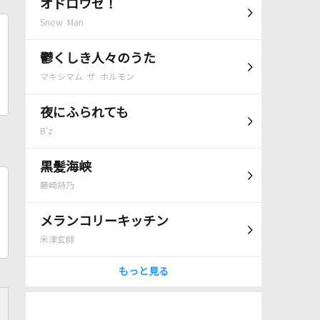
オドロウゼ！
Snow Man
鬱くしき人々のうた
マキシマム ザ ホルモン
夜にふられても
B'z
黒髪海峡
藤崎詩乃
メランコリーキッチン
米津玄師
もっと見る