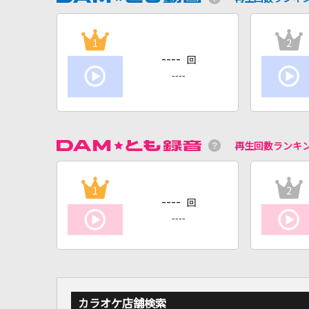
1
2
----
回
----
再生回数ランキ
1
2
----
回
----
カラオケ店舗検索