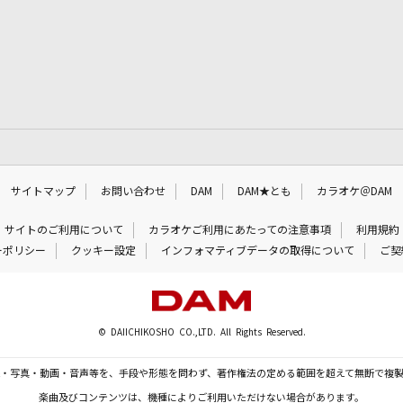
サイトマップ
お問い合わせ
DAM
DAM★とも
カラオケ＠DAM
サイトのご利用について
カラオケご利用にあたっての注意事項
利用規約
ーポリシー
クッキー設定
インフォマティブデータの取得について
ご契
© DAIICHIKOSHO CO.,LTD. All Rights Reserved.
・写真・動画・音声等を、手段や形態を問わず、著作権法の定める範囲を超えて無断で複
楽曲及びコンテンツは、機種によりご利用いただけない場合があります。