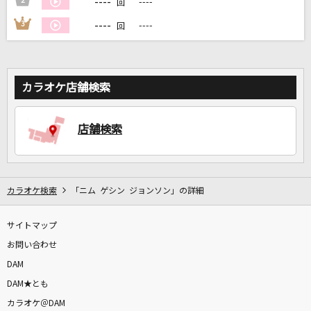
----
2
----
回
----
3
----
回
DAMに会員登録・ログインして
カラオケをもっと楽しもう！
カラオケ店舗検索
自宅でカラオケ歌い放題！
店舗検索
家族や友達と一緒に！練習にも！
カラオケ検索
「ニム ゲシン ジョンソン」の詳細
サイトマップ
お問い合わせ
DAM
DAM★とも
カラオケ＠DAM