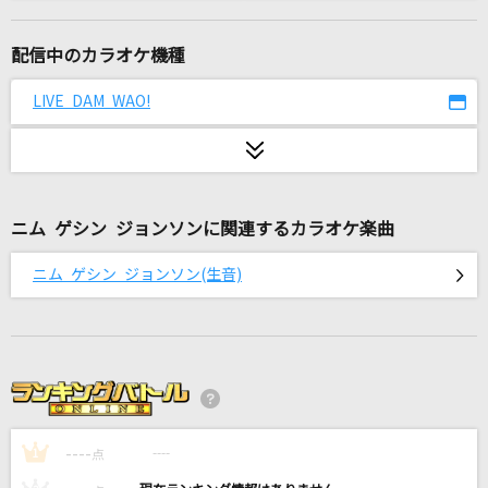
[生音]愛のレンタル
マカロニえんぴつ
配信中のカラオケ機種
真夏の果実
LIVE DAM WAO!
サザンオールスターズ
[生音]僕のこと
Mrs. GREEN APPLE
ニム ゲシン ジョンソンに関連するカラオケ楽曲
Breathless
ニム ゲシン ジョンソン(生音)
嵐(アラシ)
FROM YOUTH TO DEATH
MAN WITH A MISSION
さよならべいべ
----
藤井 風
----
1
点