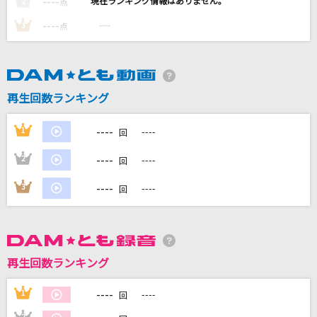
----
----
2
点
LOVE 2000
----
----
3
点
hitomi
RPG
SEKAI NO OWARI(世界の終わり)
再生回数ランキング
愛とか恋とか
----
1
----
回
Novelbright
----
2
----
回
熱異常
----
3
----
回
いよわ feat.足立レイ
もっと見る
再生回数ランキング
DAMの新曲・ランキングなど
カラオケ最新情報をチェック！
----
1
----
回