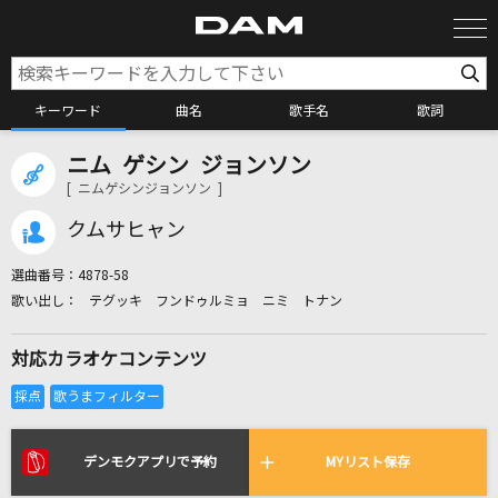
キーワード
曲名
歌手名
歌詞
ニム ゲシン ジョンソン
カラオケ検索
[ ニムゲシンジョンソン ]
クムサヒャン
カラオケ店舗検索
選曲番号：
4878-58
テグッキ フンドゥルミョ ニミ トナン
カラオケリクエスト
対応カラオケコンテンツ
全国りれき
リアルタイムで歌われている曲の一覧
デンモクアプリで予約
MYリスト保存