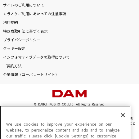
サイトのご利用について
カラオケご利用にあたっての注意事項
利用規約
特定商取引法に基づく表示
プライバシーポリシー
クッキー設定
インフォマティブデータの取得について
ご契約方法
企業情報（コーポレートサイト）
© DAIICHIKOSHO CO.,LTD. All Rights Reserved.
このサイトに掲載されている一切の文章・画像・写真・動画・音声等を、手段や形態
を問わず、著作権法の定める範囲を超えて無断で複製、転載、ファイル化などすること
We use cookies to improve your experience on our
を禁じます。
website, to personalize content and ads and to analyze
our traffic. Please click [Cookie Settings] to customize
楽曲及びコンテンツは、機種によりご利用いただけない場合があります。