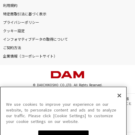
利用規約
特定商取引法に基づく表示
プライバシーポリシー
クッキー設定
インフォマティブデータの取得について
ご契約方法
企業情報（コーポレートサイト）
© DAIICHIKOSHO CO.,LTD. All Rights Reserved.
このサイトに掲載されている一切の文章・画像・写真・動画・音声等を、手段や形態
を問わず、著作権法の定める範囲を超えて無断で複製、転載、ファイル化などすること
We use cookies to improve your experience on our
を禁じます。
website, to personalize content and ads and to analyze
our traffic. Please click [Cookie Settings] to customize
楽曲及びコンテンツは、機種によりご利用いただけない場合があります。
your cookie settings on our website.
楽曲及びコンテンツの配信日、配信内容が変更になる場合があります。
楽曲によりMYリスト保存ができない場合があります。