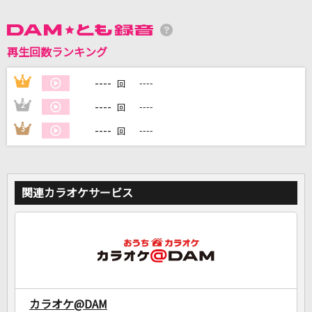
DAMに会員登録・ログインして
再生回数ランキング
カラオケをもっと楽しもう！
----
1
----
回
----
2
----
回
自宅でカラオケ歌い放題！
----
3
----
回
家族や友達と一緒に！練習にも！
関連カラオケサービス
カラオケ@DAM