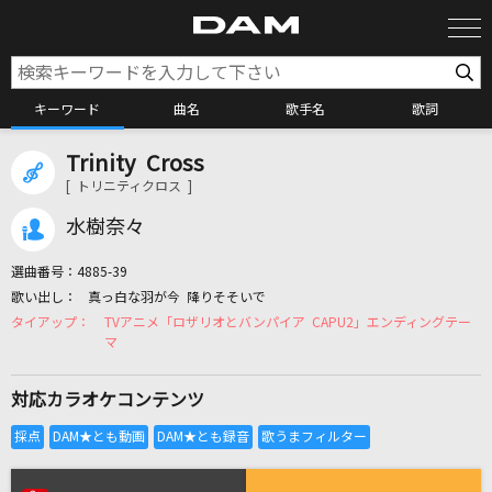
キーワード
曲名
歌手名
歌詞
Trinity Cross
カラオケ検索
[ トリニティクロス ]
水樹奈々
カラオケ店舗検索
選曲番号：
4885-39
真っ白な羽が今 降りそそいで
カラオケリクエスト
TVアニメ「ロザリオとバンパイア CAPU2」エンディングテー
マ
全国りれき
対応カラオケコンテンツ
リアルタイムで歌われている曲の一覧