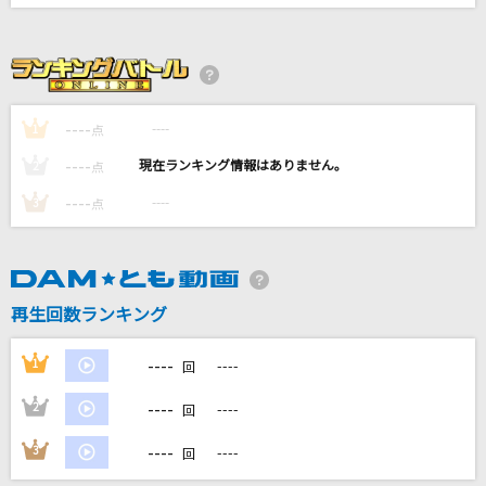
色・ホワイトブレンド
竹内まりや
#あくあ色ぱれっと
----
湊あくあ
----
1
点
----
----
2
点
奈落の花
----
----
3
点
島みやえい子(島宮えい子)
緋色の空(ひしょくのそら)
川田まみ
再生回数ランキング
もっと見る
----
1
----
回
DAMの新曲・ランキングなど
----
2
----
回
カラオケ最新情報をチェック！
----
3
----
回