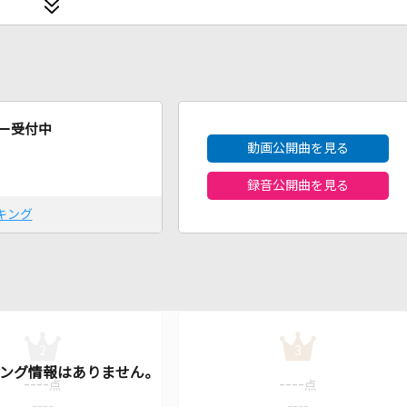
2026年8月度
ー受付中
動画公開曲を見る
録音公開曲を見る
キング
2
3
----
----
点
点
----
----