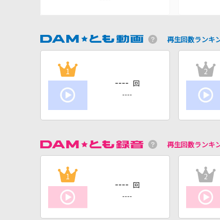
再生回数ランキ
1
2
----
回
----
再生回数ランキ
1
2
----
回
----