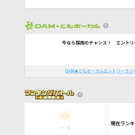
今なら採用のチャンス！ エントリ
DAM★ともボーカルエントリーラン
1
----
点
----