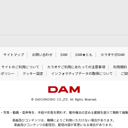
サイトマップ
お問い合わせ
DAM
DAM★とも
カラオケ＠DAM
サイトのご利用について
カラオケご利用にあたっての注意事項
利用規約
ーポリシー
クッキー設定
インフォマティブデータの取得について
ご契
© DAIICHIKOSHO CO.,LTD. All Rights Reserved.
・写真・動画・音声等を、手段や形態を問わず、著作権法の定める範囲を超えて無断で複
楽曲及びコンテンツは、機種によりご利用いただけない場合があります。
楽曲及びコンテンツの配信日、配信内容が変更になる場合があります。