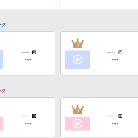
ング
3
----
----
回
回
----
----
ング
3
----
----
回
回
----
----