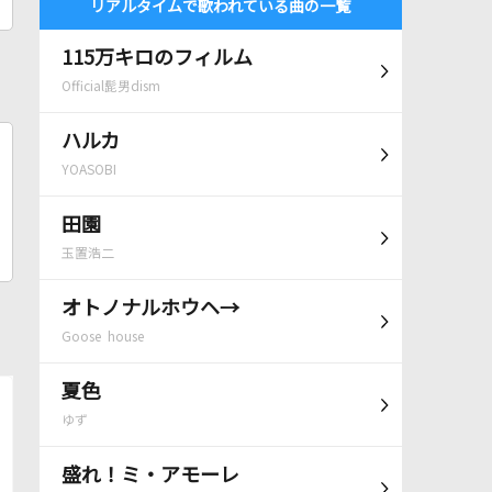
リアルタイムで歌われている曲の一覧
115万キロのフィルム
Official髭男dism
ハルカ
YOASOBI
田園
玉置浩二
オトノナルホウヘ→
Goose house
夏色
ゆず
盛れ！ミ・アモーレ