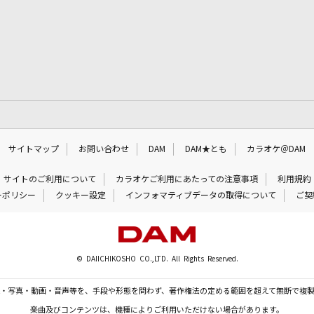
サイトマップ
お問い合わせ
DAM
DAM★とも
カラオケ＠DAM
サイトのご利用について
カラオケご利用にあたっての注意事項
利用規約
ーポリシー
クッキー設定
インフォマティブデータの取得について
ご契
© DAIICHIKOSHO CO.,LTD. All Rights Reserved.
・写真・動画・音声等を、手段や形態を問わず、著作権法の定める範囲を超えて無断で複
楽曲及びコンテンツは、機種によりご利用いただけない場合があります。