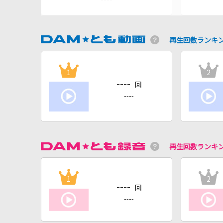
再生回数ランキ
1
2
----
回
----
再生回数ランキ
1
2
----
回
----