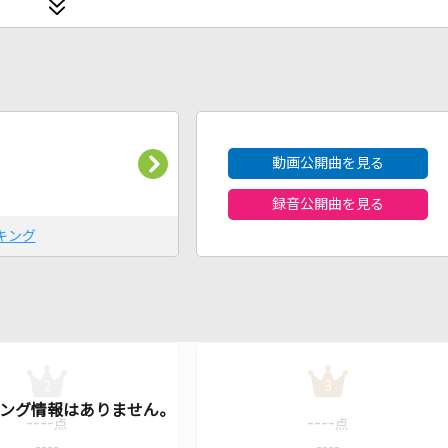
2026年8月度
動画公開曲を見る
録音公開曲を見る
キング
2
3
----
----
点
点
----
----