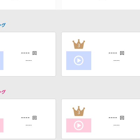
ング
3
----
----
回
回
----
----
ング
3
----
----
回
回
----
----