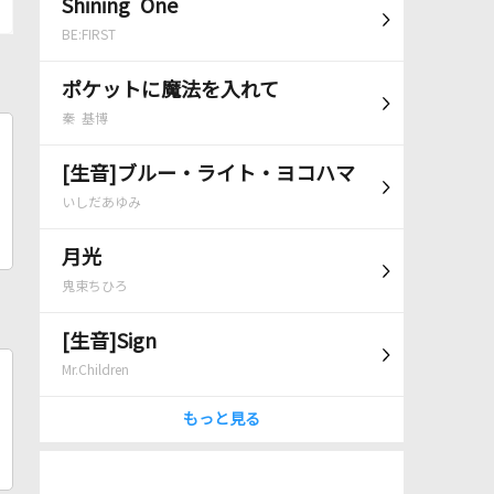
Shining One
BE:FIRST
ポケットに魔法を入れて
秦 基博
[生音]ブルー・ライト・ヨコハマ
いしだあゆみ
月光
鬼束ちひろ
[生音]Sign
Mr.Children
もっと見る