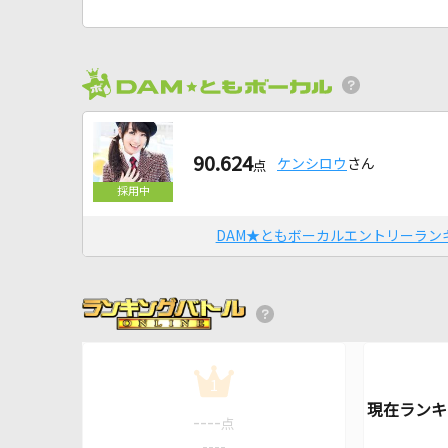
90.624
ケンシロウ
さん
点
DAM★ともボーカルエントリーラン
1
----
点
----