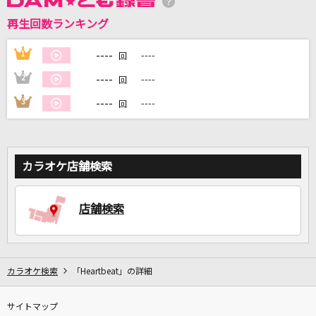
再生回数ランキング
DAMに会員登録・ログインして
カラオケをもっと楽しもう！
----
1
----
回
----
2
----
回
----
3
----
回
自宅でカラオケ歌い放題！
家族や友達と一緒に！練習にも！
カラオケ店舗検索
店舗検索
カラオケ検索
「Heartbeat」の詳細
サイトマップ