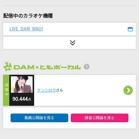
HEAT
B'z
配信中のカラオケ機種
[生音]今日もサクラ舞う暁に
LIVE DAM WAO!
CHiCO with HoneyWorks
[生音]日常革命
ねぐせ。
2026年8月度
S.O.S
TRUE
ケンシロウ
さん
17才
90.444
点
南沙織
DAM★ともボーカルエントリーランキング
動画公開曲を見る
録音公開曲を見る
小さな恋のうた
MONGOL800