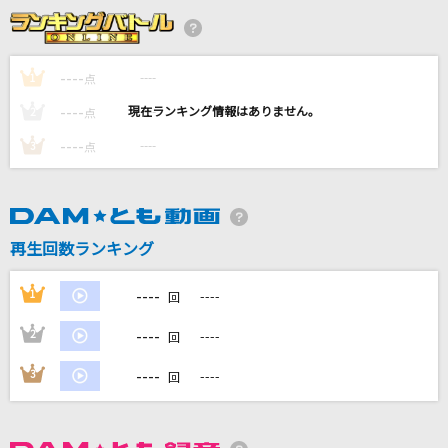
[プロオケ]また君に恋してる
坂本冬美
----
----
1
点
知床旅情
----
----
2
点
水森かおり
----
----
3
点
Story
AI
カタオモイ
再生回数ランキング
Aimer(エメ)
----
1
----
回
もっと見る
----
2
----
回
DAMの新曲・ランキングなど
----
3
----
回
カラオケ最新情報をチェック！