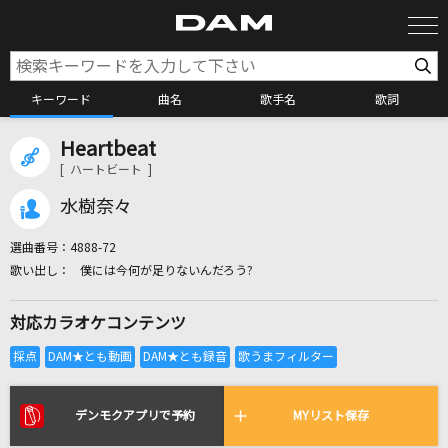
キーワード
曲名
歌手名
歌詞
Heartbeat
カラオケ検索
[ ハートビート ]
水樹奈々
カラオケ店舗検索
選曲番号：
4888-72
僕には今何が足りないんだろう?
カラオケリクエスト
対応カラオケコンテンツ
全国りれき
リアルタイムで歌われている曲の一覧
デンモクアプリで予約
MYリスト保存