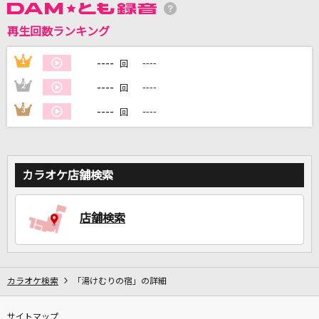
再生回数ランキング
DAMに会員登録・ログインして
カラオケをもっと楽しもう！
----
1
----
回
----
2
----
回
----
3
----
回
自宅でカラオケ歌い放題！
家族や友達と一緒に！練習にも！
カラオケ店舗検索
店舗検索
カラオケ検索
「湯けむりの宿」の詳細
サイトマップ