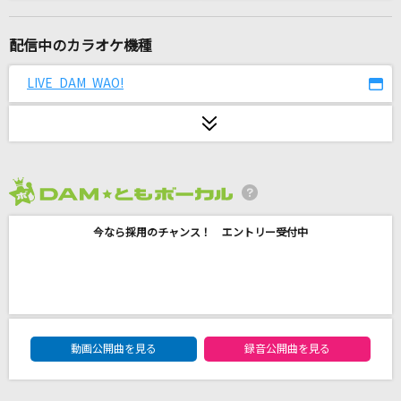
ロード
THE 虎舞竜(THE TRA-BRYU)
配信中のカラオケ機種
絶頂讃歌
LIVE DAM WAO!
和ぬか
Talk to My Tone
Roselia
2026年8月度
唱
今なら採用のチャンス！ エントリー受付中
Ado
丸の内サディスティック
椎名林檎
DAM★ともボーカルエントリーランキング
[生音]ひまわりの約束
動画公開曲を見る
録音公開曲を見る
秦 基博