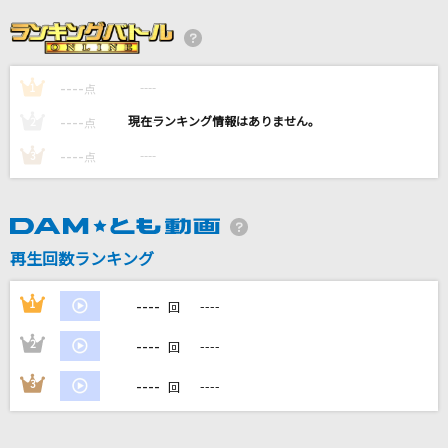
MILABO
ずっと真夜中でいいのに。
----
----
1
会心の一撃
点
RADWIMPS
----
----
2
点
----
----
3
点
青嵐のあとで
sajou no hana
[生音]カブトムシ
再生回数ランキング
aiko
----
1
----
回
もっと見る
----
2
----
回
DAMの新曲・ランキングなど
----
3
----
回
カラオケ最新情報をチェック！