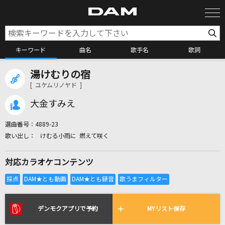
キーワード
曲名
歌手名
歌詞
湯けむりの宿
カラオケ検索
[ ユケムリノヤド ]
大金すみえ
カラオケ店舗検索
選曲番号：
4889-23
けむる小雨に 燃えて咲く
カラオケリクエスト
対応カラオケコンテンツ
全国りれき
リアルタイムで歌われている曲の一覧
デンモクアプリで予約
MYリスト保存