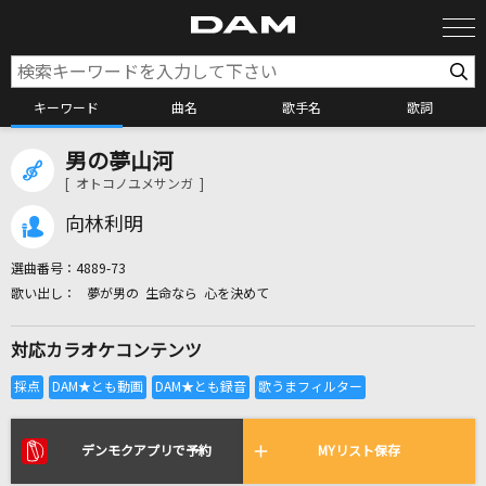
キーワード
曲名
歌手名
歌詞
男の夢山河
カラオケ検索
[ オトコノユメサンガ ]
向林利明
カラオケ店舗検索
選曲番号：
4889-73
夢が男の 生命なら 心を決めて
カラオケリクエスト
対応カラオケコンテンツ
全国りれき
リアルタイムで歌われている曲の一覧
デンモクアプリで予約
MYリスト保存