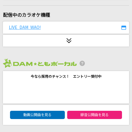
[生音]空港
テレサ・テン
配信中のカラオケ機種
[生音]桜
LIVE DAM WAO!
コブクロ
[生音]veil
須田景凪
2026年8月度
哀しみ本線日本海
今なら採用のチャンス！ エントリー受付中
森昌子
Goddess
milet
DAM★ともボーカルエントリーランキング
クリフハンガー
動画公開曲を見る
録音公開曲を見る
日向坂46