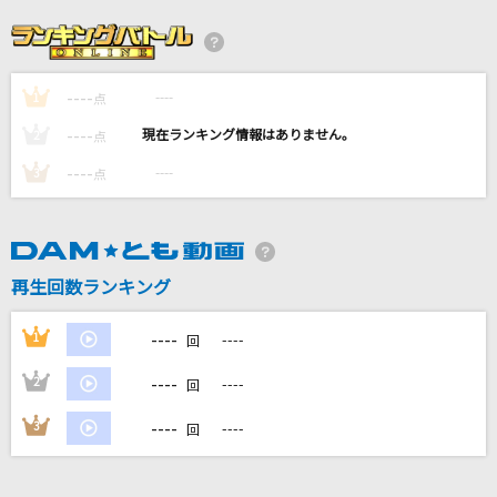
Angelic bright
彩音
----
----
1
[良音]月光花
点
Janne Da Arc
----
----
2
点
----
----
3
点
BEAMS
黒夢
喜劇
再生回数ランキング
星野 源
----
1
----
回
もっと見る
----
2
----
回
DAMの新曲・ランキングなど
----
3
----
回
カラオケ最新情報をチェック！