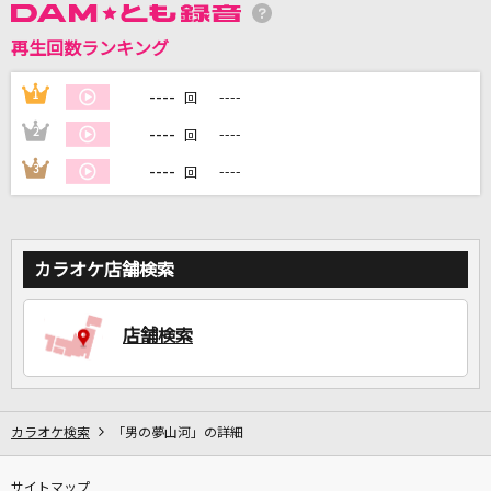
再生回数ランキング
DAMに会員登録・ログインして
カラオケをもっと楽しもう！
----
1
----
回
----
2
----
回
----
3
----
回
自宅でカラオケ歌い放題！
家族や友達と一緒に！練習にも！
カラオケ店舗検索
店舗検索
カラオケ検索
「男の夢山河」の詳細
サイトマップ