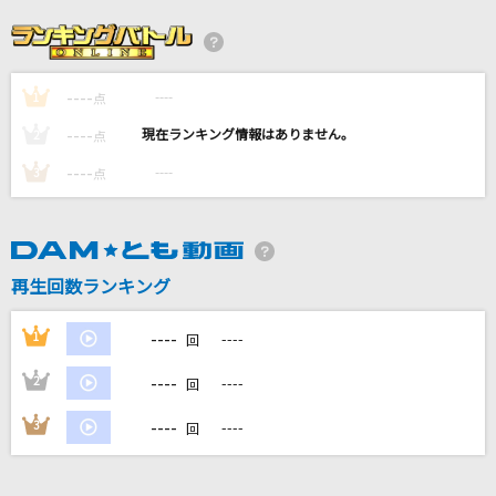
夜半の雨
神野美伽
----
----
1
Trust
点
浜崎あゆみ
----
----
2
点
----
----
3
点
プロポーズ
なとり
夏の影
再生回数ランキング
Mrs. GREEN APPLE
----
1
----
回
もっと見る
----
2
----
回
DAMの新曲・ランキングなど
----
3
----
回
カラオケ最新情報をチェック！