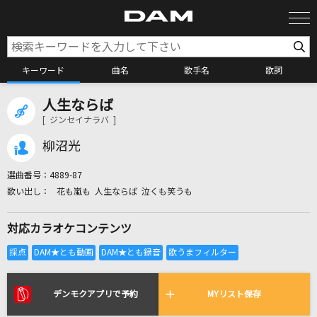
キーワード
曲名
歌手名
歌詞
人生ならば
カラオケ検索
[ ジンセイナラバ ]
柳沼光
カラオケ店舗検索
選曲番号：
4889-87
花も嵐も 人生ならば 泣くも笑うも
カラオケリクエスト
対応カラオケコンテンツ
全国りれき
リアルタイムで歌われている曲の一覧
デンモクアプリで予約
MYリスト保存