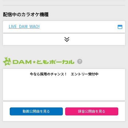
グッバイ宣言
Chinozo
配信中のカラオケ機種
ひまわり
LIVE DAM WAO!
遊助
[生音]君の知らない物語
supercell
2026年8月度
[生音]プロローグ
今なら採用のチャンス！ エントリー受付中
Uru
サリシノハラ
ミキト(みきとP) feat.初音ミク
DAM★ともボーカルエントリーランキング
M
動画公開曲を見る
録音公開曲を見る
浜崎あゆみ