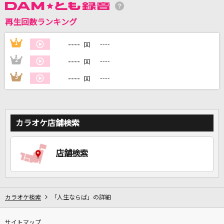
再生回数ランキング
DAMに会員登録・ログインして
カラオケをもっと楽しもう！
----
1
----
回
----
2
----
回
----
3
----
回
自宅でカラオケ歌い放題！
家族や友達と一緒に！練習にも！
カラオケ店舗検索
店舗検索
カラオケ検索
「人生ならば」の詳細
サイトマップ