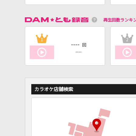
再生回数ランキ
1
2
----
回
----
カラオケ店舗検索