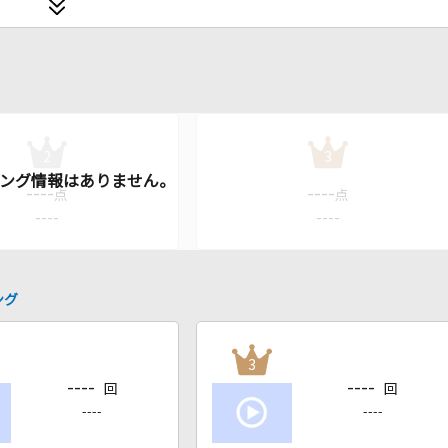
2
3
----
----
点
点
----
----
ング
3
----
----
回
回
----
----