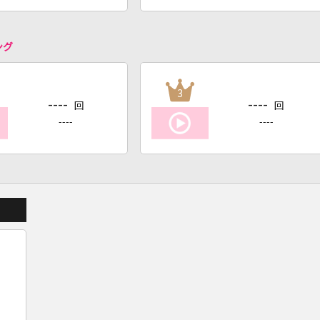
ング
3
----
----
回
回
----
----