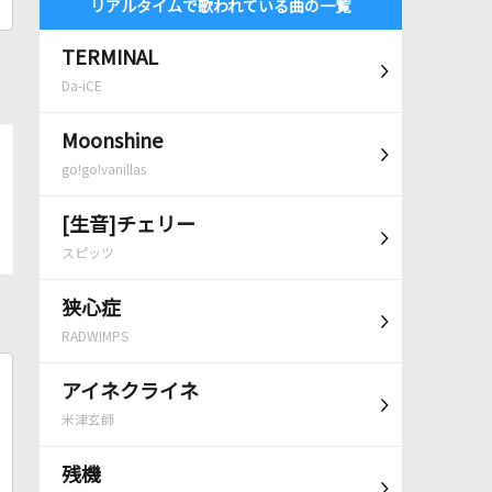
リアルタイムで歌われている曲の一覧
TERMINAL
Da-iCE
Moonshine
go!go!vanillas
[生音]チェリー
スピッツ
狭心症
RADWIMPS
アイネクライネ
米津玄師
残機