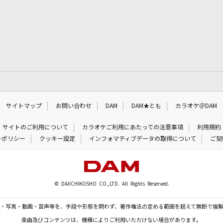
サイトマップ
お問い合わせ
DAM
DAM★とも
カラオケ＠DAM
サイトのご利用について
カラオケご利用にあたっての注意事項
利用規約
ーポリシー
クッキー設定
インフォマティブデータの取得について
ご契
© DAIICHIKOSHO CO.,LTD. All Rights Reserved.
・写真・動画・音声等を、手段や形態を問わず、著作権法の定める範囲を超えて無断で複
楽曲及びコンテンツは、機種によりご利用いただけない場合があります。