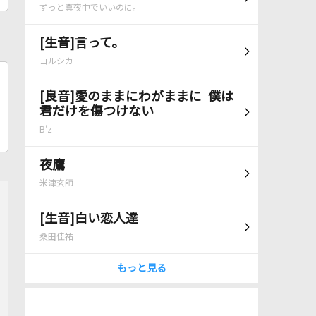
ずっと真夜中でいいのに。
[生音]言って。
ヨルシカ
[良音]愛のままにわがままに 僕は
君だけを傷つけない
B'z
夜鷹
米津玄師
[生音]白い恋人達
桑田佳祐
もっと見る