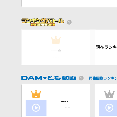
1
----
点
----
再生回数ランキ
1
2
----
回
----